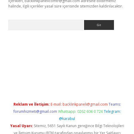
içerikleri,
backlinkpanelicomtr@gmail.com
adresine bildirmeniz
halinde, ilgili içerikler yasal süre içerisinde sitemizden kaldırılacaktır.
Arama
r
betexper.xyz
Reklam ve İletişim:
E-mail:
backlinkpaneli@gmail.com
Teams:
forumhizmeti@gmail.com
Whatsapp: 0262 606 0 726
Telegram:
@karabul
Yasal Uyarı:
Sitemiz, 5651 Sayılı Kanun gereğince Bilgi Teknolojileri
ve İletişim Kurumu (BTK) tarafından onaylanmış bir Yer Sağlayıcı