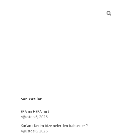
Sidebar
Son Yazılar
betexper
betexper
EPA mı HEPA mı ?
Ağustos 6, 2026
Kur’an-ı Kerim bize nelerden bahseder ?
Ağustos 6, 2026