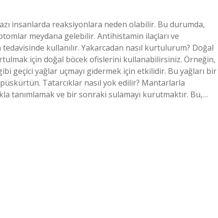
si bazı insanlarda reaksiyonlara neden olabilir. Bu durumda,
mptomlar meydana gelebilir. Antihistamin ilaçları ve
in tedavisinde kullanılır. Yakarcadan nasıl kurtulurum? Doğal
lmak için doğal böcek ofislerini kullanabilirsiniz. Örneğin,
ibi geçici yağlar uçmayı gidermek için etkilidir. Bu yağları bir
 püskürtün. Tatarcıklar nasıl yok edilir? Mantarlarla
rakla tanımlamak ve bir sonraki sulamayı kurutmaktır. Bu,…