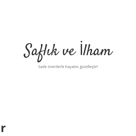
Saflık ve İlham
Sade önerilerle hayatını güzelleştir!
r