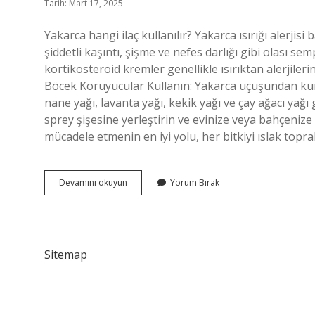
Tarih: Mart 17, 2025
Yakarca hangi ilaç kullanılır? Yakarca ısırığı alerji
şiddetli kaşıntı, şişme ve nefes darlığı gibi olası se
kortikosteroid kremler genellikle ısırıktan alerjiler
Böcek Koruyucular Kullanın: Yakarca uçuşundan kurtu
nane yağı, lavanta yağı, kekik yağı ve çay ağacı yağı g
sprey şişesine yerleştirin ve evinize veya bahçenize
mücadele etmenin en iyi yolu, her bitkiyi ıslak top
Yakarcayi
Devamını okuyun
Yorum Bırak
Ne
Öldürür
Sitemap