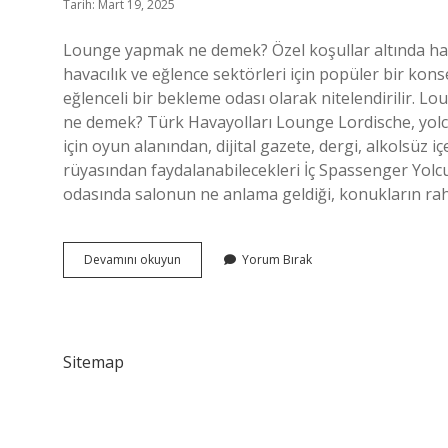
Tarih: Mart 19, 2025
Lounge yapmak ne demek? Özel koşullar altında hava
havacılık ve eğlence sektörleri için popüler bir ko
eğlenceli bir bekleme odası olarak nitelendirilir. 
ne demek? Türk Havayolları Lounge Lordische, yolcu
için oyun alanından, dijital gazete, dergi, alkolsüz i
rüyasından faydalanabilecekleri İç Spassenger Yo
odasında salonun ne anlama geldiği, konukların rahat
Lounge
Devamını okuyun
Yorum Bırak
Ne
Anlama
Gelir
Sitemap