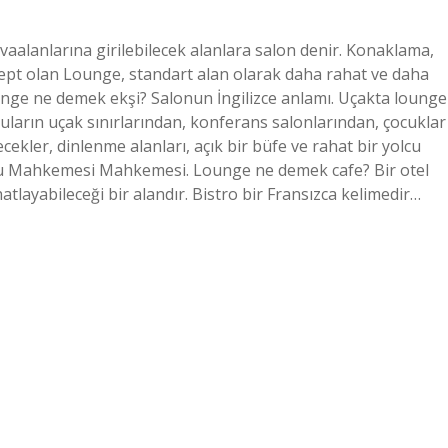
alanlarına girilebilecek alanlara salon denir. Konaklama,
nsept olan Lounge, standart alan olarak daha rahat ve daha
Lounge ne demek ekşi? Salonun İngilizce anlamı. Uçakta lounge
ların uçak sınırlarından, konferans salonlarından, çocuklar
çecekler, dinlenme alanları, açık bir büfe ve rahat bir yolcu
lcu Mahkemesi Mahkemesi. Lounge ne demek cafe? Bir otel
layabileceği bir alandır. Bistro bir Fransızca kelimedir…