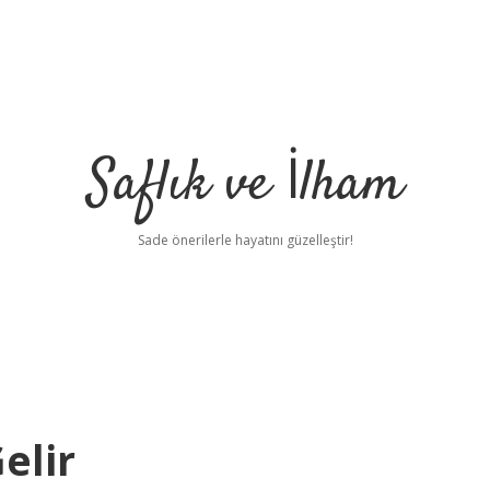
Saflık ve İlham
Sade önerilerle hayatını güzelleştir!
elir