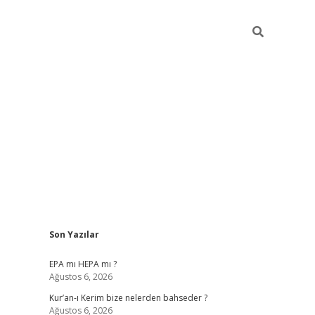
Sidebar
Son Yazılar
betexper
betexpe
EPA mı HEPA mı ?
Ağustos 6, 2026
Kur’an-ı Kerim bize nelerden bahseder ?
Ağustos 6, 2026