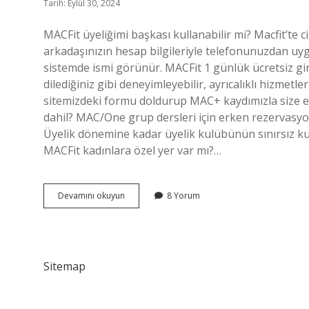
Tarih: Eylül 30, 2024
MACFit üyeliğimi başkası kullanabilir mi? Macfit’te 
arkadaşınızın hesap bilgileriyle telefonunuzdan uy
sistemde ismi görünür. MACFit 1 günlük ücretsiz gir
dilediğiniz gibi deneyimleyebilir, ayrıcalıklı hizme
sitemizdeki formu doldurup MAC+ kaydımızla size e
dahil? MAC/One grup dersleri için erken rezervasyo
Üyelik dönemine kadar üyelik kulübünün sınırsız kul
MACFit kadınlara özel yer var mı?…
Macfit
Devamını okuyun
8 Yorum
Üyeleri
Misafir
Getirebilir
Mi
Sitemap