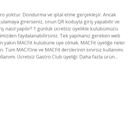
ciro yoktur. Dondurma ve iptal etme gerçekleşir. Ancak
gulamaya girerseniz, onun QR koduyla giriş yapabilir ve
iş nasıl yapılır? 1 günlük ücretsiz üyelikle kulübümüzü
tlerimizden faydalanabilirsiniz. Tek yapmanız gereken web
n yakın MACFit kulübüne üye olmak. MACFit üyeliğe neler
n. Tüm MAC/One ve MACFit derslerinin sınırsız kullanımı.
lanımı. Ücretsiz Gastro Club üyeliği. Daha fazla ürün…