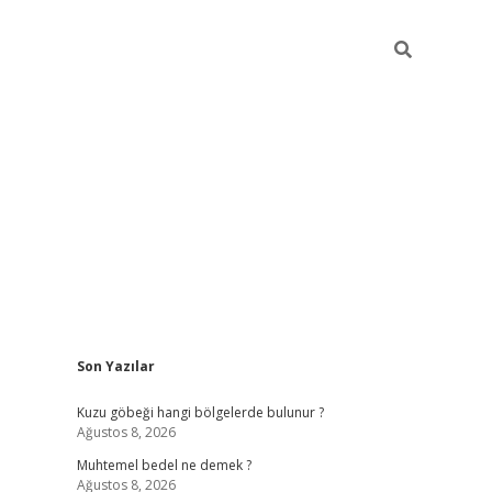
Sidebar
Son Yazılar
betexper
betexpe
Kuzu göbeği hangi bölgelerde bulunur ?
Ağustos 8, 2026
Muhtemel bedel ne demek ?
Ağustos 8, 2026