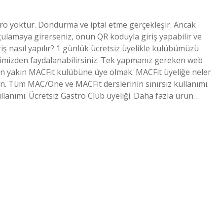
ciro yoktur. Dondurma ve iptal etme gerçekleşir. Ancak
gulamaya girerseniz, onun QR koduyla giriş yapabilir ve
iş nasıl yapılır? 1 günlük ücretsiz üyelikle kulübümüzü
tlerimizden faydalanabilirsiniz. Tek yapmanız gereken web
n yakın MACFit kulübüne üye olmak. MACFit üyeliğe neler
n. Tüm MAC/One ve MACFit derslerinin sınırsız kullanımı.
lanımı. Ücretsiz Gastro Club üyeliği. Daha fazla ürün…