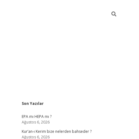
Sidebar
Son Yazılar
betexper
betexpe
EPA mı HEPA mı ?
Ağustos 6, 2026
Kur’an-ı Kerim bize nelerden bahseder ?
Ağustos 6, 2026