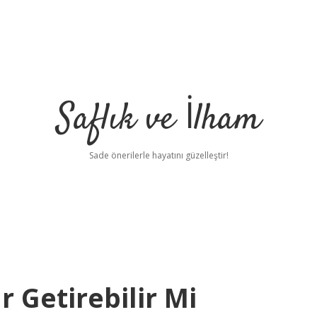
Saflık ve İlham
Sade önerilerle hayatını güzelleştir!
r Getirebilir Mi