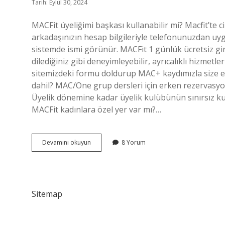
Tarih: Eylül 30, 2024
MACFit üyeliğimi başkası kullanabilir mi? Macfit’te 
arkadaşınızın hesap bilgileriyle telefonunuzdan uy
sistemde ismi görünür. MACFit 1 günlük ücretsiz gir
dilediğiniz gibi deneyimleyebilir, ayrıcalıklı hizme
sitemizdeki formu doldurup MAC+ kaydımızla size e
dahil? MAC/One grup dersleri için erken rezervasyo
Üyelik dönemine kadar üyelik kulübünün sınırsız kul
MACFit kadınlara özel yer var mı?…
Macfit
Devamını okuyun
8 Yorum
Üyeleri
Misafir
Getirebilir
Mi
Sitemap