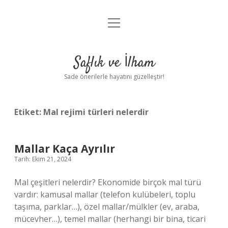
menüyü
Anasayfa
aç
Gizlilik Politikası
Saflık ve İlham
Yasal Uyarı
Sade önerilerle hayatını güzelleştir!
Hakkımızda
Etiket:
Mal rejimi türleri nelerdir
Mallar Kaça Ayrılır
Tarih: Ekim 21, 2024
Mal çeşitleri nelerdir? Ekonomide birçok mal türü
vardır: kamusal mallar (telefon kulübeleri, toplu
taşıma, parklar…), özel mallar/mülkler (ev, araba,
mücevher…), temel mallar (herhangi bir bina, ticari