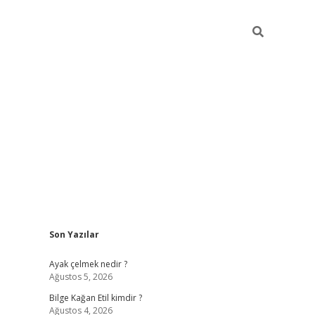
Sidebar
Son Yazılar
betexper
betexper
Ayak çelmek nedir ?
Ağustos 5, 2026
Bilge Kağan Etil kimdir ?
Ağustos 4, 2026