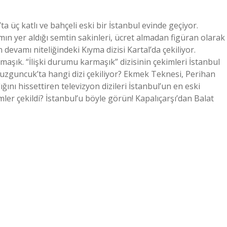
a üç katlı ve bahçeli eski bir İstanbul evinde geçiyor.
ın yer aldığı semtin sakinleri, ücret almadan figüran olarak
in devamı niteliğindeki Kıyma dizisi Kartal’da çekiliyor.
rmaşık. “İlişki durumu karmaşık” dizisinin çekimleri İstanbul
Kuzguncuk’ta hangi dizi çekiliyor? Ekmek Teknesi, Perihan
ğını hissettiren televizyon dizileri İstanbul’un en eski
mler çekildi? İstanbul’u böyle görün! Kapalıçarşı’dan Balat