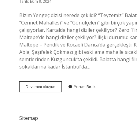
Tarih: Ekim 9, 2024
Bizim Yengeç dizisi nerede çekildi? “Teyzemiz” Balat’t
“Cennet Mahallesi” ve “Gönülçelen” gibi birçok yapım
çalışıyorlar. Kartalda hangi diziler çekiliyor? Zero 1’
Maltepe’de hangi diziler çekiliyor? İlişki durumu: ka
Maltepe – Pendik ve Kocaeli Darıca’da gerçekleşti. 
Abla, Şaşıfelek Çokmazı gibi eski ama mahalle sıcaklı
semtlerinden Kuzguncuk’ta çekildi. Balatta hangi fil
sokaklarına kadar İstanbul’da…
Balat
Devamını okuyun
Yorum Bırak
Hangi
Dizilerde
Oynadı
Sitemap