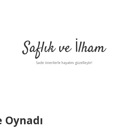
Saflık ve İlham
Sade önerilerle hayatını güzelleştir!
e Oynadı