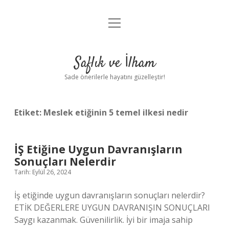
menüyü
Anasayfa
aç
Gizlilik Politikası
Saflık ve İlham
Yasal Uyarı
Sade önerilerle hayatını güzelleştir!
Hakkımızda
Etiket:
Meslek etiğinin 5 temel ilkesi nedir
İŞ Etiğine Uygun Davranışların
Sonuçları Nelerdir
Tarih: Eylül 26, 2024
İş etiğinde uygun davranışların sonuçları nelerdir?
ETİK DEĞERLERE UYGUN DAVRANIŞIN SONUÇLARI
Saygı kazanmak. Güvenilirlik. İyi bir imaja sahip