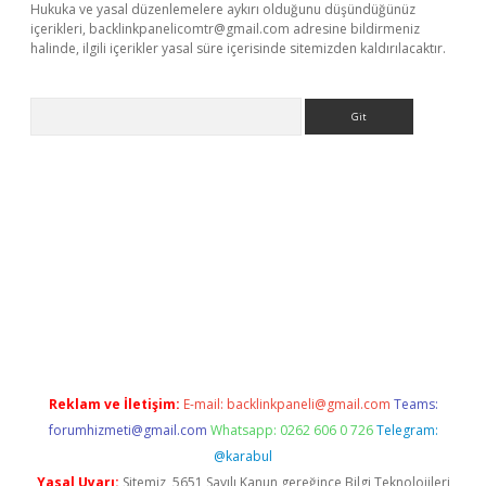
Hukuka ve yasal düzenlemelere aykırı olduğunu düşündüğünüz
içerikleri,
backlinkpanelicomtr@gmail.com
adresine bildirmeniz
halinde, ilgili içerikler yasal süre içerisinde sitemizden kaldırılacaktır.
Arama
r
betexper.xyz
Reklam ve İletişim:
E-mail:
backlinkpaneli@gmail.com
Teams:
forumhizmeti@gmail.com
Whatsapp: 0262 606 0 726
Telegram:
@karabul
Yasal Uyarı:
Sitemiz, 5651 Sayılı Kanun gereğince Bilgi Teknolojileri