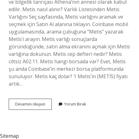
ve bilgelik tanrıçası Athena’nın annesi olarak kabul
edilir. Metis nasıl alınır? Varlık Listesinden Metis
Varlığını Seç sayfasında, Metis varlığını aramak ve
seçmek için Satın Al alanına tıklayın. Coinbase mobil
uygulamasında, arama çubuğuna “Metis” yazarak
Metis’i arayın. Metis varlığı sonuçlarda
göründüğünde, satın alma ekranını açmak için Metis
varlığına dokunun. Metis cep defteri nedir? Metis
ciltsiz A02.11. Metis hangi borsada var? Evet, Metis
şu anda Coinbase’in merkezi borsa platformunda
sunuluyor. Metis kaç dolar? 1 Metis’in (METİS) fiyatı
artık…
Metis
Devamını okuyun
Yorum Bırak
Uygulaması
Nedir
Sitemap