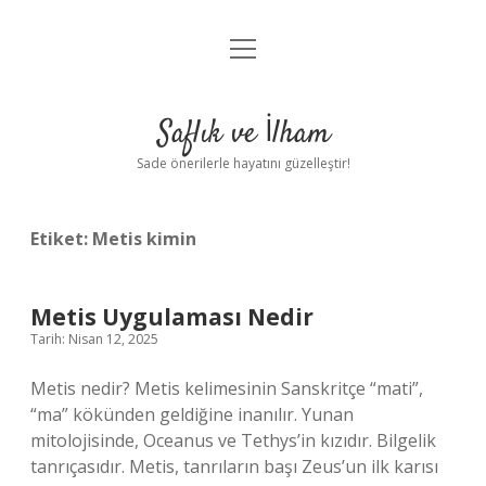
menüyü
Anasayfa
aç
Gizlilik Politikası
Saflık ve İlham
Yasal Uyarı
Sade önerilerle hayatını güzelleştir!
Hakkımızda
Etiket:
Metis kimin
Metis Uygulaması Nedir
Tarih: Nisan 12, 2025
Metis nedir? Metis kelimesinin Sanskritçe “mati”,
“ma” kökünden geldiğine inanılır. Yunan
mitolojisinde, Oceanus ve Tethys’in kızıdır. Bilgelik
tanrıçasıdır. Metis, tanrıların başı Zeus’un ilk karısı