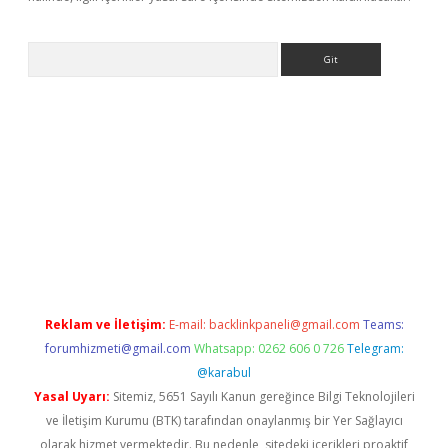
Arama
r
betexper.xyz
Reklam ve İletişim:
E-mail:
backlinkpaneli@gmail.com
Teams:
forumhizmeti@gmail.com
Whatsapp: 0262 606 0 726
Telegram:
@karabul
Yasal Uyarı:
Sitemiz, 5651 Sayılı Kanun gereğince Bilgi Teknolojileri
ve İletişim Kurumu (BTK) tarafından onaylanmış bir Yer Sağlayıcı
olarak hizmet vermektedir. Bu nedenle, sitedeki içerikleri proaktif