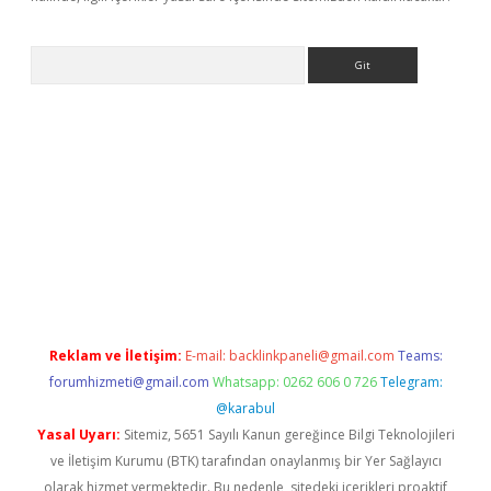
Arama
r
betexper.xyz
Reklam ve İletişim:
E-mail:
backlinkpaneli@gmail.com
Teams:
forumhizmeti@gmail.com
Whatsapp: 0262 606 0 726
Telegram:
@karabul
Yasal Uyarı:
Sitemiz, 5651 Sayılı Kanun gereğince Bilgi Teknolojileri
ve İletişim Kurumu (BTK) tarafından onaylanmış bir Yer Sağlayıcı
olarak hizmet vermektedir. Bu nedenle, sitedeki içerikleri proaktif