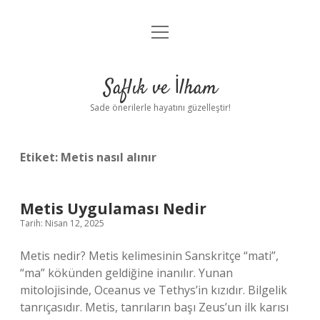
menüyü
Anasayfa
aç
Gizlilik Politikası
Saflık ve İlham
Yasal Uyarı
Sade önerilerle hayatını güzelleştir!
Hakkımızda
Etiket:
Metis nasıl alınır
Metis Uygulaması Nedir
Tarih: Nisan 12, 2025
Metis nedir? Metis kelimesinin Sanskritçe “mati”,
“ma” kökünden geldiğine inanılır. Yunan
mitolojisinde, Oceanus ve Tethys’in kızıdır. Bilgelik
tanrıçasıdır. Metis, tanrıların başı Zeus’un ilk karısı