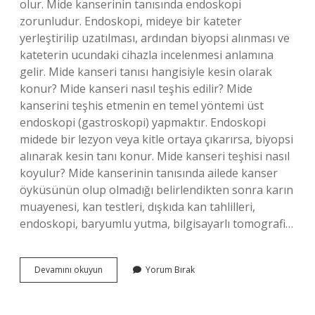
olur. Mide kanserinin tanısında endoskopi
zorunludur. Endoskopi, mideye bir kateter
yerleştirilip uzatılması, ardından biyopsi alınması ve
kateterin ucundaki cihazla incelenmesi anlamına
gelir. Mide kanseri tanısı hangisiyle kesin olarak
konur? Mide kanseri nasıl teşhis edilir? Mide
kanserini teşhis etmenin en temel yöntemi üst
endoskopi (gastroskopi) yapmaktır. Endoskopi
midede bir lezyon veya kitle ortaya çıkarırsa, biyopsi
alınarak kesin tanı konur. Mide kanseri teşhisi nasıl
koyulur? Mide kanserinin tanısında ailede kanser
öyküsünün olup olmadığı belirlendikten sonra karın
muayenesi, kan testleri, dışkıda kan tahlilleri,
endoskopi, baryumlu yutma, bilgisayarlı tomografi…
Mide
Devamını okuyun
Yorum Bırak
Kanseri
Endoskopi
Ile