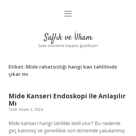
menüyü
Anasayfa
aç
Gizlilik Politikası
Saflık ve İlham
Yasal Uyarı
Sade önerilerle hayatını güzelleştir!
Hakkımızda
Etiket:
Mide rahatsızlığı hangi kan tahlilinde
çıkar mı
Mide Kanseri Endoskopi Ile Anlaşılır
Mı
Tarih: Kasım 3, 2024
Mide kanseri hangi tahlilde belli olur? Bu nedenle
geç kalınmış ve genellikle son dönemde yakalanmış