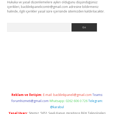
Hukuka ve yasal düzenlemelere aykırı olduğunu düşündüğünüz
içerikleri,
backlinkpanelicomtr@gmail.com
adresine bildirmeniz
halinde, ilgili içerikler yasal süre içerisinde sitemizden kaldırılacaktır.
Arama
r
betexper.xyz
Reklam ve İletişim:
E-mail:
backlinkpaneli@gmail.com
Teams:
forumhizmeti@gmail.com
Whatsapp: 0262 606 0 726
Telegram:
@karabul
Yasal Uyarı:
Sitemiz, 5651 Sayılı Kanun gereğince Bilgi Teknolojileri