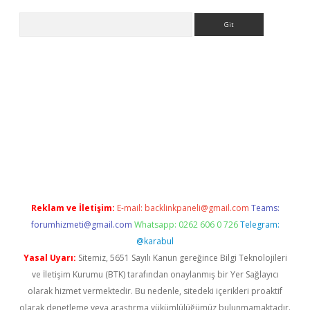
Arama
r
betexper.xyz
Reklam ve İletişim:
E-mail:
backlinkpaneli@gmail.com
Teams:
forumhizmeti@gmail.com
Whatsapp: 0262 606 0 726
Telegram:
@karabul
Yasal Uyarı:
Sitemiz, 5651 Sayılı Kanun gereğince Bilgi Teknolojileri
ve İletişim Kurumu (BTK) tarafından onaylanmış bir Yer Sağlayıcı
olarak hizmet vermektedir. Bu nedenle, sitedeki içerikleri proaktif
olarak denetleme veya araştırma yükümlülüğümüz bulunmamaktadır.