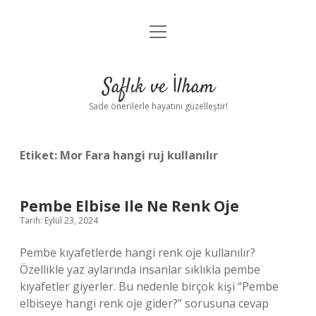
menüyü
Anasayfa
aç
Gizlilik Politikası
Saflık ve İlham
Yasal Uyarı
Sade önerilerle hayatını güzelleştir!
Hakkımızda
Etiket:
Mor Fara hangi ruj kullanılır
Pembe Elbise Ile Ne Renk Oje
Tarih: Eylül 23, 2024
Pembe kıyafetlerde hangi renk oje kullanılır?
Özellikle yaz aylarında insanlar sıklıkla pembe
kıyafetler giyerler. Bu nedenle birçok kişi “Pembe
elbiseye hangi renk oje gider?” sorusuna cevap