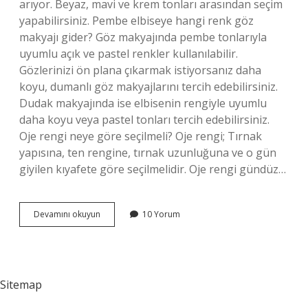
arıyor. Beyaz, mavi ve krem ​​tonları arasından seçim
yapabilirsiniz. Pembe elbiseye hangi renk göz
makyajı gider? Göz makyajında ​​pembe tonlarıyla
uyumlu açık ve pastel renkler kullanılabilir.
Gözlerinizi ön plana çıkarmak istiyorsanız daha
koyu, dumanlı göz makyajlarını tercih edebilirsiniz.
Dudak makyajında ​​ise elbisenin rengiyle uyumlu
daha koyu veya pastel tonları tercih edebilirsiniz.
Oje rengi neye göre seçilmeli? Oje rengi; Tırnak
yapısına, ten rengine, tırnak uzunluğuna ve o gün
giyilen kıyafete göre seçilmelidir. Oje rengi gündüz…
Pembe
Devamını okuyun
10 Yorum
Elbise
Ile
Ne
Renk
Oje
Sitemap