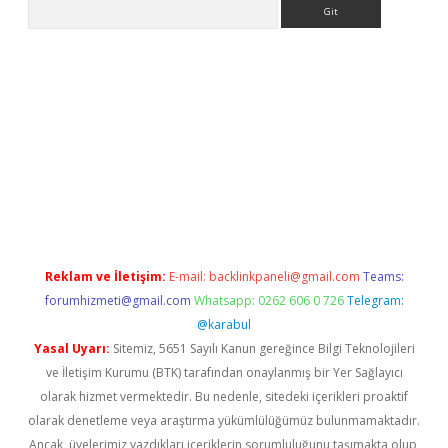
Arama
r
betexper.xyz
Reklam ve İletişim:
E-mail:
backlinkpaneli@gmail.com
Teams:
forumhizmeti@gmail.com
Whatsapp: 0262 606 0 726
Telegram:
@karabul
Yasal Uyarı:
Sitemiz, 5651 Sayılı Kanun gereğince Bilgi Teknolojileri
ve İletişim Kurumu (BTK) tarafından onaylanmış bir Yer Sağlayıcı
olarak hizmet vermektedir. Bu nedenle, sitedeki içerikleri proaktif
olarak denetleme veya araştırma yükümlülüğümüz bulunmamaktadır.
Ancak, üyelerimiz yazdıkları içeriklerin sorumluluğunu taşımakta olup,