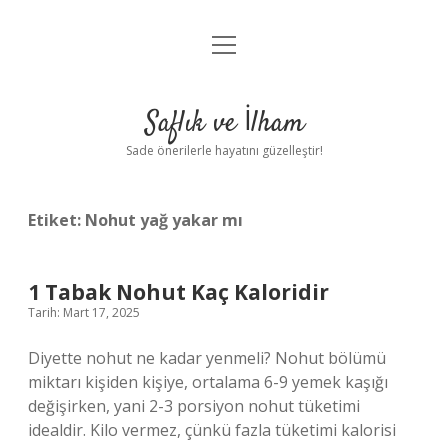
menüyü
Anasayfa
aç
Gizlilik Politikası
Saflık ve İlham
Yasal Uyarı
Sade önerilerle hayatını güzelleştir!
Hakkımızda
Etiket:
Nohut yağ yakar mı
1 Tabak Nohut Kaç Kaloridir
Tarih: Mart 17, 2025
Diyette nohut ne kadar yenmeli? Nohut bölümü
miktarı kişiden kişiye, ortalama 6-9 yemek kaşığı
değişirken, yani 2-3 porsiyon nohut tüketimi
idealdir. Kilo vermez, çünkü fazla tüketimi kalorisi