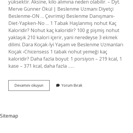
yüksektir. Aksine, kilo alımına neden olabilir. – Dyt.
Merve Günner Ökül | Beslenme Uzmanı Diyetçi
Beslenme-ON … Çevrimiçi Beslenme Danışmanı-
Diet-Yapken-No … 1 Tabak Haşlanmış nohut Kaç
Kaloridir? Nohut kaç kaloridir? 100 g pişmiş nohut
yaklaşık 210 kalori içerir, yani neredeyse 3 ekmek
dilimi. Dara Koçak-İyi Yaşam ve Beslenme Uzmanları
Koçak ›Chicensess 1 tabak nohut yemeği kaç
kaloridir? Daha fazla boyut: 1 porsiyon – 219 kcal, 1
kase – 371 kcal, daha fazla ……
1
Devamını okuyun
Yorum Bırak
Tabak
Nohut
Kaç
Kaloridir
Sitemap