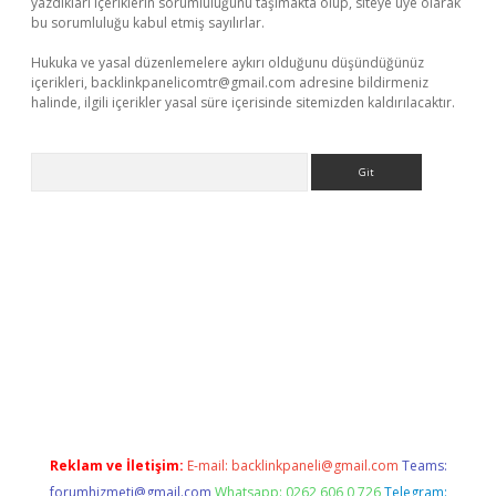
yazdıkları içeriklerin sorumluluğunu taşımakta olup, siteye üye olarak
bu sorumluluğu kabul etmiş sayılırlar.
Hukuka ve yasal düzenlemelere aykırı olduğunu düşündüğünüz
içerikleri,
backlinkpanelicomtr@gmail.com
adresine bildirmeniz
halinde, ilgili içerikler yasal süre içerisinde sitemizden kaldırılacaktır.
Arama
r
betexper.xyz
Reklam ve İletişim:
E-mail:
backlinkpaneli@gmail.com
Teams:
forumhizmeti@gmail.com
Whatsapp: 0262 606 0 726
Telegram: