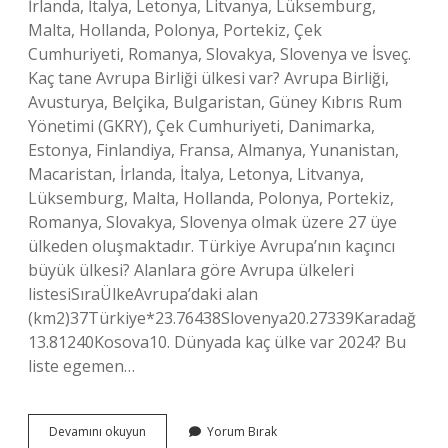
İrlanda, İtalya, Letonya, Litvanya, Lüksemburg,
Malta, Hollanda, Polonya, Portekiz, Çek
Cumhuriyeti, Romanya, Slovakya, Slovenya ve İsveç.
Kaç tane Avrupa Birliği ülkesi var? Avrupa Birliği,
Avusturya, Belçika, Bulgaristan, Güney Kıbrıs Rum
Yönetimi (GKRY), Çek Cumhuriyeti, Danimarka,
Estonya, Finlandiya, Fransa, Almanya, Yunanistan,
Macaristan, İrlanda, İtalya, Letonya, Litvanya,
Lüksemburg, Malta, Hollanda, Polonya, Portekiz,
Romanya, Slovakya, Slovenya olmak üzere 27 üye
ülkeden oluşmaktadır. Türkiye Avrupa’nın kaçıncı
büyük ülkesi? Alanlara göre Avrupa ülkeleri
listesiSıraÜlkeAvrupa’daki alan
(km2)37Türkiye*23.76438Slovenya20.27339Karadağ
13.81240Kosova10. Dünyada kaç ülke var 2024? Bu
liste egemen…
Kaç
Devamını okuyun
Yorum Bırak