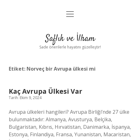
menüyü
Anasayfa
aç
Gizlilik Politikası
Saflık ve İlham
Yasal Uyarı
Sade önerilerle hayatını güzelleştir!
Hakkımızda
Etiket:
Norveç bir Avrupa ülkesi mi
Kaç Avrupa Ülkesi Var
Tarih: Ekim 9, 2024
Avrupa ülkeleri hangileri? Avrupa Birliği’nde 27 ülke
bulunmaktadır: Almanya, Avusturya, Belçika,
Bulgaristan, Kıbrıs, Hırvatistan, Danimarka, İspanya,
Estonya, Finlandiya, Fransa, Yunanistan, Macaristan,