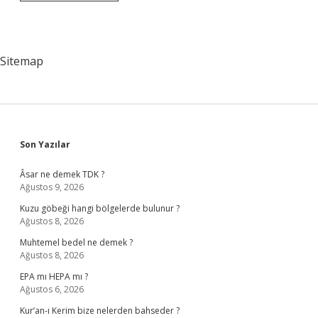
Avrupa
Ülkesi
Var
Sitemap
Sidebar
Son Yazılar
Âsar ne demek TDK ?
Ağustos 9, 2026
Kuzu göbeği hangi bölgelerde bulunur ?
Ağustos 8, 2026
Muhtemel bedel ne demek ?
Ağustos 8, 2026
EPA mı HEPA mı ?
Ağustos 6, 2026
Kur’an-ı Kerim bize nelerden bahseder ?