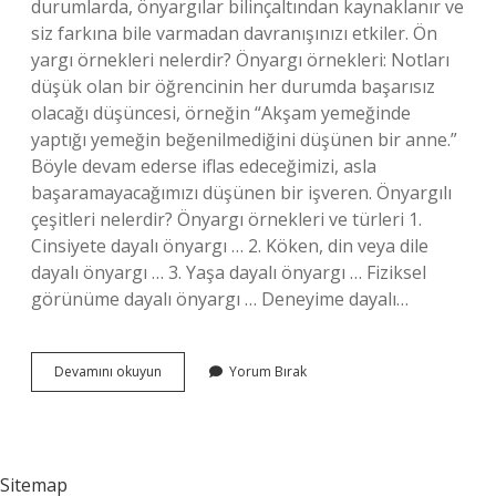
durumlarda, önyargılar bilinçaltından kaynaklanır ve
siz farkına bile varmadan davranışınızı etkiler. Ön
yargı örnekleri nelerdir? Önyargı örnekleri: Notları
düşük olan bir öğrencinin her durumda başarısız
olacağı düşüncesi, örneğin “Akşam yemeğinde
yaptığı yemeğin beğenilmediğini düşünen bir anne.”
Böyle devam ederse iflas edeceğimizi, asla
başaramayacağımızı düşünen bir işveren. Önyargılı
çeşitleri nelerdir? Önyargı örnekleri ve türleri 1.
Cinsiyete dayalı önyargı … 2. Köken, din veya dile
dayalı önyargı … 3. Yaşa dayalı önyargı … Fiziksel
görünüme dayalı önyargı … Deneyime dayalı…
Önyargıların
Devamını okuyun
Yorum Bırak
Ortak
Özellikleri
Nelerdir
Sitemap