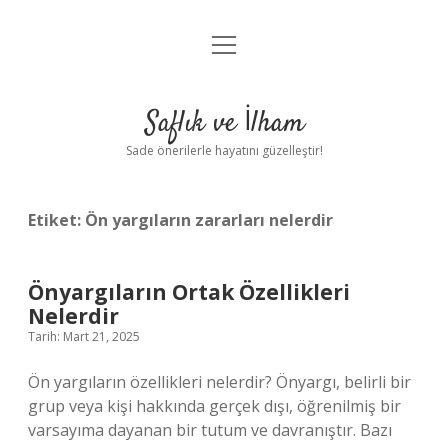
menüyü
Anasayfa
aç
Gizlilik Politikası
Saflık ve İlham
Yasal Uyarı
Sade önerilerle hayatını güzelleştir!
Hakkımızda
Etiket:
Ön yargıların zararları nelerdir
Önyargıların Ortak Özellikleri
Nelerdir
Tarih: Mart 21, 2025
Ön yargıların özellikleri nelerdir? Önyargı, belirli bir
grup veya kişi hakkında gerçek dışı, öğrenilmiş bir
varsayıma dayanan bir tutum ve davranıştır. Bazı