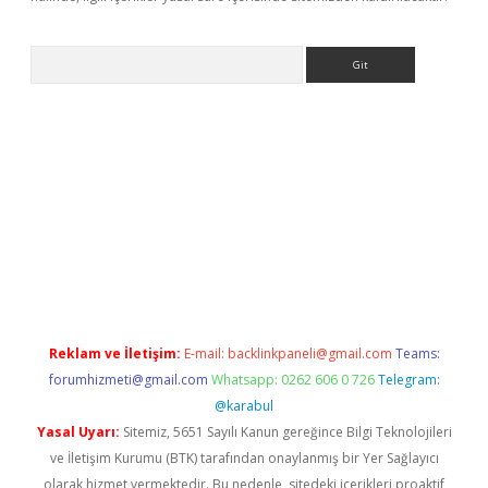
Arama
r
betexper.xyz
Reklam ve İletişim:
E-mail:
backlinkpaneli@gmail.com
Teams:
forumhizmeti@gmail.com
Whatsapp: 0262 606 0 726
Telegram:
@karabul
Yasal Uyarı:
Sitemiz, 5651 Sayılı Kanun gereğince Bilgi Teknolojileri
ve İletişim Kurumu (BTK) tarafından onaylanmış bir Yer Sağlayıcı
olarak hizmet vermektedir. Bu nedenle, sitedeki içerikleri proaktif