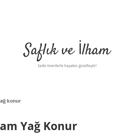
Saflık ve İlham
Sade önerilerle hayatını güzelleştir!
yağ konur
Gram Yağ Konur