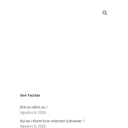
Sidebar
Son Yazılar
betexper
betex
EPA mı HEPA mı ?
Ağustos 6, 2026
Kur’an-ı Kerim bize nelerden bahseder ?
Ağustos 6, 2026