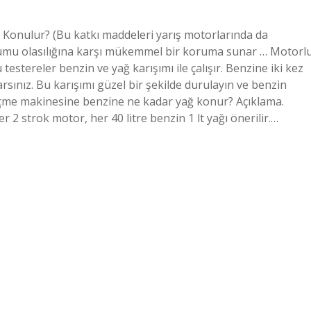
 Konulur? (Bu katkı maddeleri yarış motorlarında da
uşumu olasılığına karşı mükemmel bir koruma sunar … Motorl
estereler benzin ve yağ karışımı ile çalışır. Benzine iki kez
arsınız. Bu karışımı güzel bir şekilde durulayın ve benzin
 biçme makinesine benzine ne kadar yağ konur? Açıklama.
r 2 strok motor, her 40 litre benzin 1 lt yağı önerilir.…