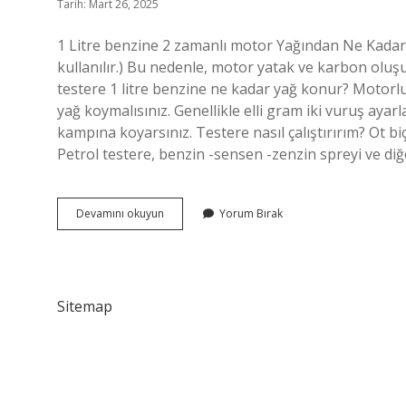
Tarih: Mart 26, 2025
1 Litre benzine 2 zamanlı motor Yağından Ne Kadar
kullanılır.) Bu nedenle, motor yatak ve karbon ol
testere 1 litre benzine ne kadar yağ konur? Motorlu t
yağ koymalısınız. Genellikle elli gram iki vuruş ayarl
kampına koyarsınız. Testere nasıl çalıştırırım? Ot
Petrol testere, benzin -sensen -zenzin spreyi ve diğe
1
Devamını okuyun
Yorum Bırak
Litre
Benzin
Kaç
Gram
Yağ
Sitemap
Konur