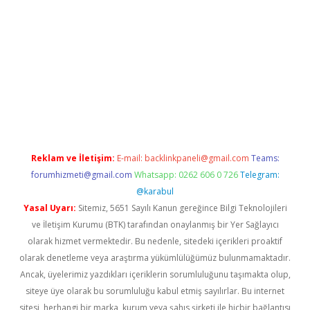
er
betexper.xyz
Reklam ve İletişim:
E-mail:
backlinkpaneli@gmail.com
Teams:
forumhizmeti@gmail.com
Whatsapp: 0262 606 0 726
Telegram:
@karabul
Yasal Uyarı:
Sitemiz, 5651 Sayılı Kanun gereğince Bilgi Teknolojileri
ve İletişim Kurumu (BTK) tarafından onaylanmış bir Yer Sağlayıcı
olarak hizmet vermektedir. Bu nedenle, sitedeki içerikleri proaktif
olarak denetleme veya araştırma yükümlülüğümüz bulunmamaktadır.
Ancak, üyelerimiz yazdıkları içeriklerin sorumluluğunu taşımakta olup,
siteye üye olarak bu sorumluluğu kabul etmiş sayılırlar. Bu internet
sitesi, herhangi bir marka, kurum veya şahıs şirketi ile hiçbir bağlantısı