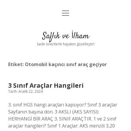
menüyü
Anasayfa
aç
Gizlilik Politikası
Saflık ve İlham
Yasal Uyarı
Sade önerilerle hayatını güzelleştir!
Hakkımızda
Etiket:
Otomobil kaçıncı sınıf araç geçiyor
3 Sınıf Araçlar Hangileri
Tarih: Aralık 22, 2024
3. sınıf HGS hangi araçları kapsıyor? Sınıf 3 araçlar
Sayfanın başına dön. 3 AKSLI (AKS SAYISI)
HERHANGİ BİR ARAÇ 3. SINIF ARAÇTIR. 1 ve 2 sınıf
araçlar hangileri? Sınıf 1 Araçlar: AKS menzili 3,20