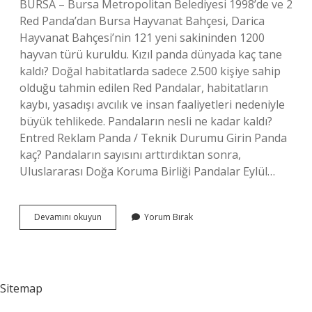
BURSA – Bursa Metropolitan Belediyesi 1998’de ve 2
Red Panda’dan Bursa Hayvanat Bahçesi, Darica
Hayvanat Bahçesi’nin 121 yeni sakininden 1200
hayvan türü kuruldu. Kızıl panda dünyada kaç tane
kaldı? Doğal habitatlarda sadece 2.500 kişiye sahip
olduğu tahmin edilen Red Pandalar, habitatların
kaybı, yasadışı avcılık ve insan faaliyetleri nedeniyle
büyük tehlikede. Pandaların nesli ne kadar kaldı?
Entred Reklam Panda / Teknik Durumu Girin Panda
kaç? Pandaların sayısını arttırdıktan sonra,
Uluslararası Doğa Koruma Birliği Pandalar Eylül…
Dünyada
Devamını okuyun
Yorum Bırak
Kaç
Tane
Panda
Var
2024
Sitemap