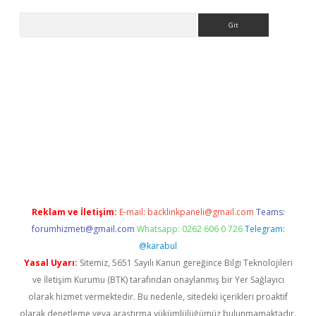
Arama
r
betexper.xyz
Reklam ve İletişim:
E-mail:
backlinkpaneli@gmail.com
Teams:
forumhizmeti@gmail.com
Whatsapp: 0262 606 0 726
Telegram:
@karabul
Yasal Uyarı:
Sitemiz, 5651 Sayılı Kanun gereğince Bilgi Teknolojileri
ve İletişim Kurumu (BTK) tarafından onaylanmış bir Yer Sağlayıcı
olarak hizmet vermektedir. Bu nedenle, sitedeki içerikleri proaktif
olarak denetleme veya araştırma yükümlülüğümüz bulunmamaktadır.