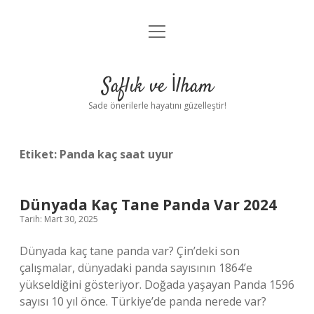
menüyü
Anasayfa
aç
Gizlilik Politikası
Saflık ve İlham
Yasal Uyarı
Sade önerilerle hayatını güzelleştir!
Hakkımızda
Etiket:
Panda kaç saat uyur
Dünyada Kaç Tane Panda Var 2024
Tarih: Mart 30, 2025
Dünyada kaç tane panda var? Çin’deki son
çalışmalar, dünyadaki panda sayısının 1864’e
yükseldiğini gösteriyor. Doğada yaşayan Panda 1596
sayısı 10 yıl önce. Türkiye’de panda nerede var?