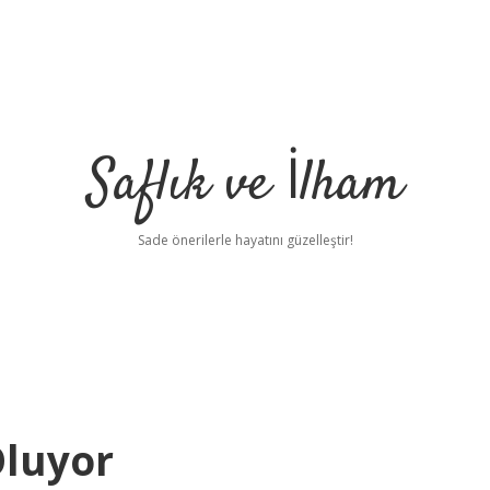
Saflık ve İlham
Sade önerilerle hayatını güzelleştir!
luyor