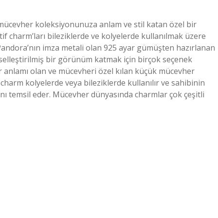
ücevher koleksiyonunuza anlam ve stil katan özel bir
f charm’ları bileziklerde ve kolyelerde kullanılmak üzere
andora’nın imza metali olan 925 ayar gümüşten hazırlanan
iselleştirilmiş bir görünüm katmak için birçok seçenek
r anlamı olan ve mücevheri özel kılan küçük mücevher
 charm kolyelerde veya bileziklerde kullanılır ve sahibinin
arını temsil eder. Mücevher dünyasında charmlar çok çeşitli