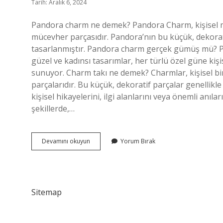
Tarih: Aralık 6, 2024
Pandora charm ne demek? Pandora Charm, kişisel m
mücevher parçasıdır. Pandora’nın bu küçük, dekorati
tasarlanmıştır. Pandora charm gerçek gümüş mü? P
güzel ve kadınsı tasarımlar, her türlü özel güne kiş
sunuyor. Charm takı ne demek? Charmlar, kişisel bi
parçalarıdır. Bu küçük, dekoratif parçalar genellikle
kişisel hikayelerini, ilgi alanlarını veya önemli anıl
şekillerde,…
Pandora
Devamını okuyun
Yorum Bırak
Charm
Ne
Oluyor
Sitemap