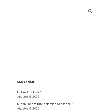
Sidebar
Son Yazılar
betexper
betexper
EPA mı HEPA mı ?
Ağustos 6, 2026
Kur’an-ı Kerim bize nelerden bahseder ?
Ağustos 6, 2026