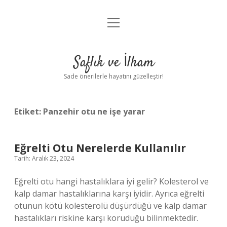
menüyü
Anasayfa
aç
Gizlilik Politikası
Saflık ve İlham
Yasal Uyarı
Sade önerilerle hayatını güzelleştir!
Hakkımızda
Etiket:
Panzehir otu ne işe yarar
Eğrelti Otu Nerelerde Kullanılır
Tarih: Aralık 23, 2024
Eğrelti otu hangi hastalıklara iyi gelir? Kolesterol ve
kalp damar hastalıklarına karşı iyidir. Ayrıca eğrelti
otunun kötü kolesterolü düşürdüğü ve kalp damar
hastalıkları riskine karşı koruduğu bilinmektedir.