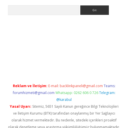
Arama
er
betexper.xyz
Reklam ve İletişim:
E-mail:
backlinkpaneli@gmail.com
Teams:
forumhizmeti@gmail.com
Whatsapp: 0262 606 0 726
Telegram:
@karabul
Yasal Uyarı:
Sitemiz, 5651 Sayılı Kanun gereğince Bilgi Teknolojileri
ve İletişim Kurumu (BTK) tarafından onaylanmış bir Yer Sağlayıcı
olarak hizmet vermektedir. Bu nedenle, sitedeki içerikleri proaktif
olarak denetleme veya araştırma yükümlülüğümüz bulunmamaktadır.