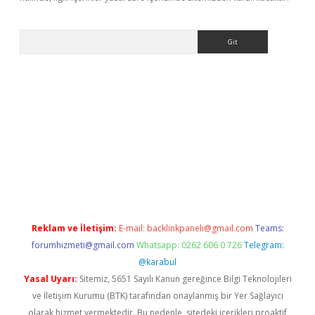
Arama
r
betexper.xyz
Reklam ve İletişim:
E-mail:
backlinkpaneli@gmail.com
Teams:
forumhizmeti@gmail.com
Whatsapp: 0262 606 0 726
Telegram:
@karabul
Yasal Uyarı:
Sitemiz, 5651 Sayılı Kanun gereğince Bilgi Teknolojileri
ve İletişim Kurumu (BTK) tarafından onaylanmış bir Yer Sağlayıcı
olarak hizmet vermektedir. Bu nedenle, sitedeki içerikleri proaktif