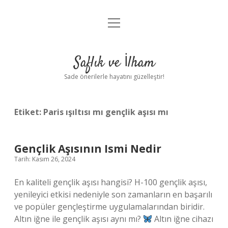
menüyü
Anasayfa
aç
Gizlilik Politikası
Saflık ve İlham
Yasal Uyarı
Sade önerilerle hayatını güzelleştir!
Hakkımızda
Etiket:
Paris ışıltısı mı gençlik aşısı mı
Gençlik Aşısının Ismi Nedir
Tarih: Kasım 26, 2024
En kaliteli gençlik aşısı hangisi? H-100 gençlik aşısı,
yenileyici etkisi nedeniyle son zamanların en başarılı
ve popüler gençleştirme uygulamalarından biridir.
Altın iğne ile gençlik aşısı aynı mı?
Altın iğne cihazı