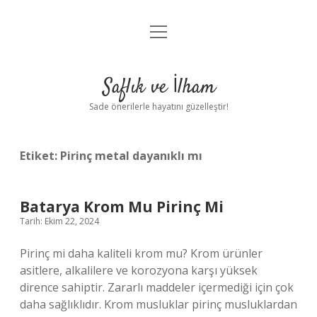
menüyü
Anasayfa
aç
Gizlilik Politikası
Saflık ve İlham
Yasal Uyarı
Sade önerilerle hayatını güzelleştir!
Hakkımızda
Etiket:
Pirinç metal dayanıklı mı
Batarya Krom Mu Pirinç Mi
Tarih: Ekim 22, 2024
Pirinç mi daha kaliteli krom mu? Krom ürünler
asitlere, alkalilere ve korozyona karşı yüksek
dirence sahiptir. Zararlı maddeler içermediği için çok
daha sağlıklıdır. Krom musluklar pirinç musluklardan