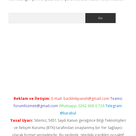
Arama
er
betexper.xyz
Reklam ve İletişim:
E-mail:
backlinkpaneli@gmail.com
Teams:
forumhizmeti@gmail.com
Whatsapp: 0262 606 0 726
Telegram:
@karabul
Yasal Uyarı:
Sitemiz, 5651 Sayılı Kanun gereğince Bilgi Teknolojileri
ve İletişim Kurumu (BTK) tarafından onaylanmış bir Yer Sağlayıcı
olarak hizmet vermektedir. Bu nedenle, sitedeki içerikleri proaktif