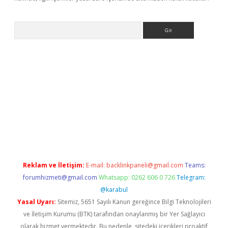
Arama
r
betexper.xyz
Reklam ve İletişim:
E-mail:
backlinkpaneli@gmail.com
Teams:
forumhizmeti@gmail.com
Whatsapp: 0262 606 0 726
Telegram:
@karabul
Yasal Uyarı:
Sitemiz, 5651 Sayılı Kanun gereğince Bilgi Teknolojileri
ve İletişim Kurumu (BTK) tarafından onaylanmış bir Yer Sağlayıcı
olarak hizmet vermektedir. Bu nedenle, sitedeki içerikleri proaktif