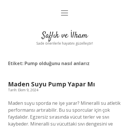
menüyü
Anasayfa
aç
Gizlilik Politikası
Saflık ve İlham
Yasal Uyarı
Sade önerilerle hayatını güzelleştir!
Hakkımızda
Etiket:
Pump olduğunu nasıl anlarız
Maden Suyu Pump Yapar Mı
Tarih: Ekim 9, 2024
Maden suyu sporda ne işe yarar? Mineralli su atletik
performansı artırabilir. Bu su sporcular için çok
faydalıdır. Egzersiz sırasında vücut terler ve sıvı
kaybeder. Mineralli su vücuttaki sıvı dengesini ve