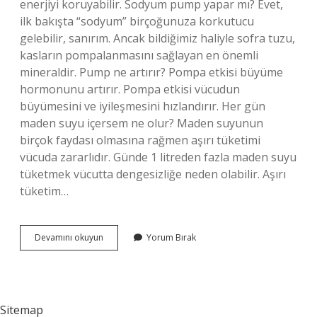
enerjiyi koruyabilir. Sodyum pump yapar mı? Evet,
ilk bakışta “sodyum” birçoğunuza korkutucu
gelebilir, sanırım. Ancak bildiğimiz haliyle sofra tuzu,
kasların pompalanmasını sağlayan en önemli
mineraldir. Pump ne artırır? Pompa etkisi büyüme
hormonunu artırır. Pompa etkisi vücudun
büyümesini ve iyileşmesini hızlandırır. Her gün
maden suyu içersem ne olur? Maden suyunun
birçok faydası olmasına rağmen aşırı tüketimi
vücuda zararlıdır. Günde 1 litreden fazla maden suyu
tüketmek vücutta dengesizliğe neden olabilir. Aşırı
tüketim…
Maden
Devamını okuyun
Yorum Bırak
Suyu
Pump
Yapar
Mı
Sitemap