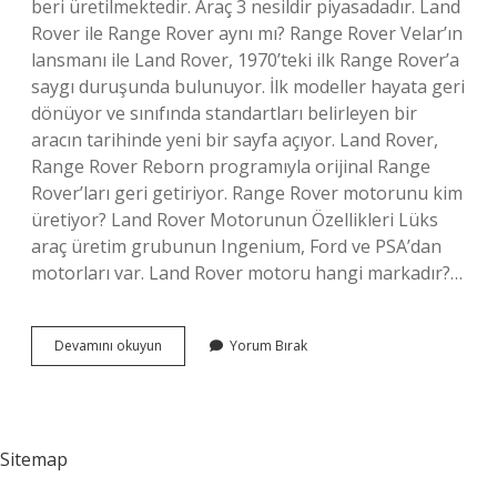
beri üretilmektedir. Araç 3 nesildir piyasadadır. Land
Rover ile Range Rover aynı mı? Range Rover Velar’ın
lansmanı ile Land Rover, 1970’teki ilk Range Rover’a
saygı duruşunda bulunuyor. İlk modeller hayata geri
dönüyor ve sınıfında standartları belirleyen bir
aracın tarihinde yeni bir sayfa açıyor. Land Rover,
Range Rover Reborn programıyla orijinal Range
Rover’ları geri getiriyor. Range Rover motorunu kim
üretiyor? Land Rover Motorunun Özellikleri Lüks
araç üretim grubunun Ingenium, Ford ve PSA’dan
motorları var. Land Rover motoru hangi markadır?…
Range
Devamını okuyun
Yorum Bırak
Rover
Hangi
Ülkeye
Ait
Sitemap