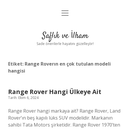
menüyü
Anasayfa
aç
Gizlilik Politikası
Saflık ve İlham
Yasal Uyarı
Sade önerilerle hayatını güzelleştir!
Hakkımızda
Etiket:
Range Roverın en çok tutulan modeli
hangisi
Range Rover Hangi Ülkeye Ait
Tarih: Ekim 6, 2024
Range Rover hangi markaya ait? Range Rover, Land
Rover’ın beş kapılı lüks SUV modelidir. Markanın
sahibi Tata Motors şirketidir. Range Rover 1970’ten