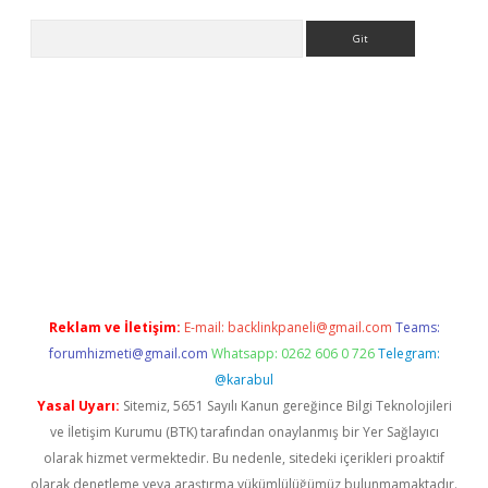
Arama
er
betexper.xyz
Reklam ve İletişim:
E-mail:
backlinkpaneli@gmail.com
Teams:
forumhizmeti@gmail.com
Whatsapp: 0262 606 0 726
Telegram:
@karabul
Yasal Uyarı:
Sitemiz, 5651 Sayılı Kanun gereğince Bilgi Teknolojileri
ve İletişim Kurumu (BTK) tarafından onaylanmış bir Yer Sağlayıcı
olarak hizmet vermektedir. Bu nedenle, sitedeki içerikleri proaktif
olarak denetleme veya araştırma yükümlülüğümüz bulunmamaktadır.