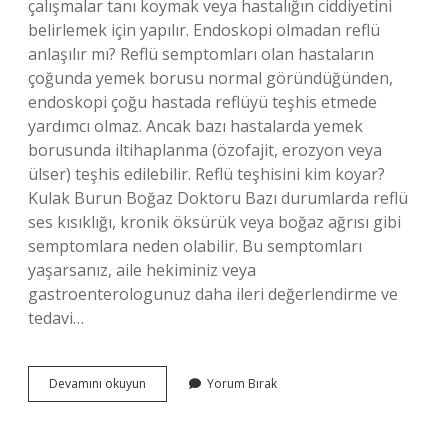
çalışmalar tanı koymak veya hastalığın ciddiyetini
belirlemek için yapılır. Endoskopi olmadan reflü
anlaşılır mı? Reflü semptomları olan hastaların
çoğunda yemek borusu normal göründüğünden,
endoskopi çoğu hastada reflüyü teşhis etmede
yardımcı olmaz. Ancak bazı hastalarda yemek
borusunda iltihaplanma (özofajit, erozyon veya
ülser) teşhis edilebilir. Reflü teşhisini kim koyar?
Kulak Burun Boğaz Doktoru Bazı durumlarda reflü
ses kısıklığı, kronik öksürük veya boğaz ağrısı gibi
semptomlara neden olabilir. Bu semptomları
yaşarsanız, aile hekiminiz veya
gastroenterologunuz daha ileri değerlendirme ve
tedavi…
Reflü
Devamını okuyun
Yorum Bırak
Kanda
Belli
Olur