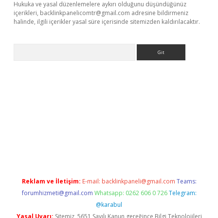
Hukuka ve yasal düzenlemelere aykırı olduğunu düşündüğünüz
içerikleri,
backlinkpanelicomtr@gmail.com
adresine bildirmeniz
halinde, ilgili içerikler yasal süre içerisinde sitemizden kaldırılacaktır.
Arama
r
betexper.xyz
Reklam ve İletişim:
E-mail:
backlinkpaneli@gmail.com
Teams:
forumhizmeti@gmail.com
Whatsapp: 0262 606 0 726
Telegram:
@karabul
Yasal Uyarı:
Sitemiz, 5651 Sayılı Kanun gereğince Bilgi Teknolojileri