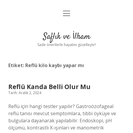
menüyü
Anasayfa
aç
Gizlilik Politikası
Saflık ve İlham
Yasal Uyarı
Sade önerilerle hayatını güzelleştir!
Hakkımızda
Etiket:
Reflü kilo kaybı yapar mı
Reflü Kanda Belli Olur Mu
Tarih: Aralık 2, 2024
Reflü için hangi testler yapılır? Gastroözofageal
reflü tanısı mevcut semptomlara, tıbbi öyküye ve
bulgulara dayanarak yapılabilir. Endoskopi, pH
ölçümü, kontrastlı X-ışınları ve manometrik