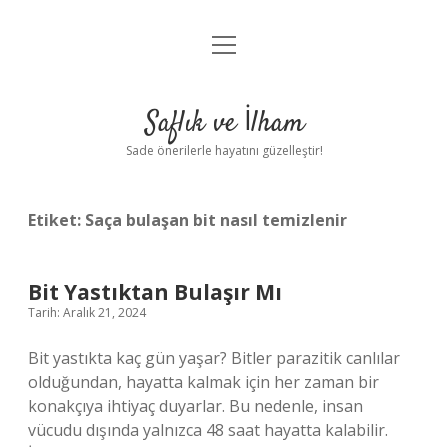
menüyü
Anasayfa
aç
Gizlilik Politikası
Saflık ve İlham
Yasal Uyarı
Sade önerilerle hayatını güzelleştir!
Hakkımızda
Etiket:
Saça bulaşan bit nasıl temizlenir
Bit Yastıktan Bulaşır Mı
Tarih: Aralık 21, 2024
Bit yastıkta kaç gün yaşar? Bitler parazitik canlılar
olduğundan, hayatta kalmak için her zaman bir
konakçıya ihtiyaç duyarlar. Bu nedenle, insan
vücudu dışında yalnızca 48 saat hayatta kalabilir.