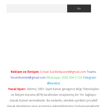
Arama
r
betexper.xyz
Reklam ve İletişim:
E-mail:
backlinkpaneli@gmail.com
Teams:
forumhizmeti@gmail.com
Whatsapp: 0262 606 0 726
Telegram:
@karabul
Yasal Uyarı:
Sitemiz, 5651 Sayılı Kanun gereğince Bilgi Teknolojileri
ve İletişim Kurumu (BTK) tarafından onaylanmış bir Yer Sağlayıcı
olarak hizmet vermektedir. Bu nedenle, sitedeki içerikleri proaktif
olarak denetleme veya araştırma yükümlülüğümüz bulunmamaktadır.