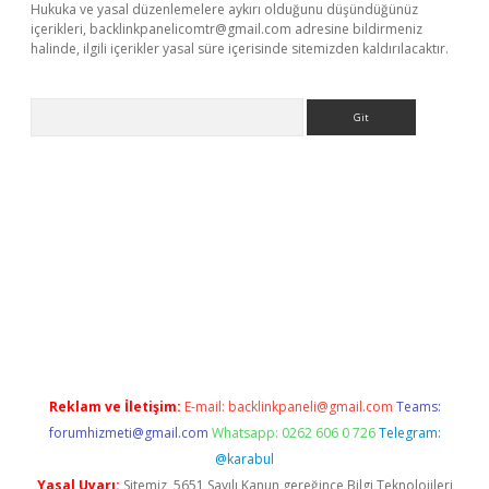
Hukuka ve yasal düzenlemelere aykırı olduğunu düşündüğünüz
içerikleri,
backlinkpanelicomtr@gmail.com
adresine bildirmeniz
halinde, ilgili içerikler yasal süre içerisinde sitemizden kaldırılacaktır.
Arama
r
betexper.xyz
Reklam ve İletişim:
E-mail:
backlinkpaneli@gmail.com
Teams:
forumhizmeti@gmail.com
Whatsapp: 0262 606 0 726
Telegram:
@karabul
Yasal Uyarı:
Sitemiz, 5651 Sayılı Kanun gereğince Bilgi Teknolojileri