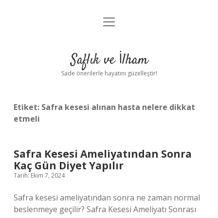
menüyü
Anasayfa
aç
Gizlilik Politikası
Saflık ve İlham
Yasal Uyarı
Sade önerilerle hayatını güzelleştir!
Hakkımızda
Etiket:
Safra kesesi alınan hasta nelere dikkat
etmeli
Safra Kesesi Ameliyatından Sonra
Kaç Gün Diyet Yapılır
Tarih: Ekim 7, 2024
Safra kesesi ameliyatından sonra ne zaman normal
beslenmeye geçilir? Safra Kesesi Ameliyatı Sonrası