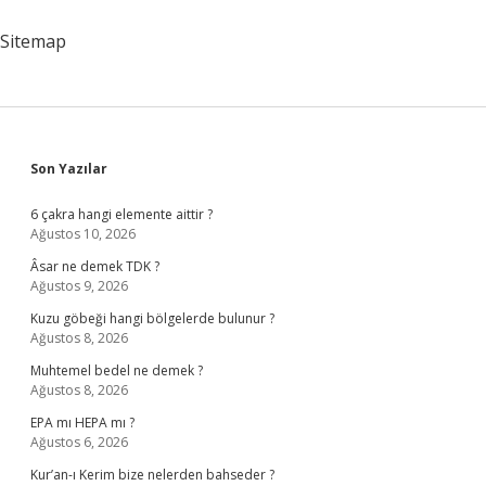
Kaç
Gün
Sitemap
Diyet
Yapılır
Sidebar
Son Yazılar
6 çakra hangi elemente aittir ?
Ağustos 10, 2026
Âsar ne demek TDK ?
Ağustos 9, 2026
Kuzu göbeği hangi bölgelerde bulunur ?
Ağustos 8, 2026
Muhtemel bedel ne demek ?
Ağustos 8, 2026
EPA mı HEPA mı ?
Ağustos 6, 2026
Kur’an-ı Kerim bize nelerden bahseder ?