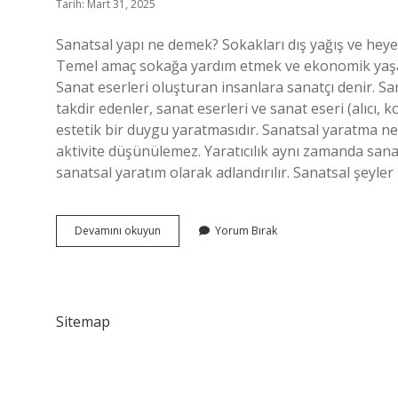
Tarih: Mart 31, 2025
Sanatsal yapı ne demek? Sokakları dış yağış ve heyel
Temel amaç sokağa yardım etmek ve ekonomik yaşamı
Sanat eserleri oluşturan insanlara sanatçı denir. Sa
takdir edenler, sanat eserleri ve sanat eseri (alıcı, k
estetik bir duygu yaratmasıdır. Sanatsal yaratma ne
aktivite düşünülemez. Yaratıcılık aynı zamanda sanat
sanatsal yaratım olarak adlandırılır. Sanatsal şeyler
Sanatsal
Devamını okuyun
Yorum Bırak
Yapıt
Ne
Demek
Sitemap