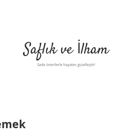
Saflık ve İlham
Sade önerilerle hayatını güzelleştir!
Demek