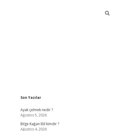
Sidebar
Son Yazılar
betexper
betexper.xyz
Ayak çelmek nedir ?
Ağustos 5, 2026
Bilge Kağan Etil kimdir ?
Ağustos 4, 2026