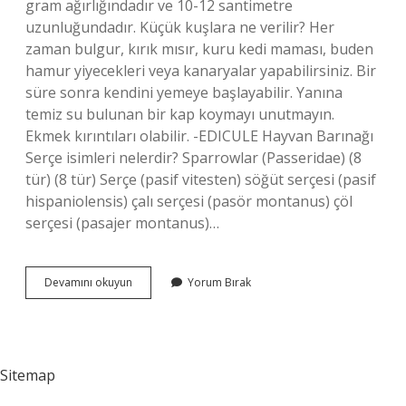
gram ağırlığındadır ve 10-12 santimetre
uzunluğundadır. Küçük kuşlara ne verilir? Her
zaman bulgur, kırık mısır, kuru kedi maması, buden
hamur yiyecekleri veya kanaryalar yapabilirsiniz. Bir
süre sonra kendini yemeye başlayabilir. Yanına
temiz su bulunan bir kap koymayı unutmayın.
Ekmek kırıntıları olabilir. -EDICULE Hayvan Barınağı
Serçe isimleri nelerdir? Sparrowlar (Passeridae) (8
tür) (8 tür) Serçe (pasif vitesten) söğüt serçesi (pasif
hispaniolensis) çalı serçesi (pasör montanus) çöl
serçesi (pasajer montanus)…
Küçük
Devamını okuyun
Yorum Bırak
Kuşlara
Ne
Denir
Sitemap