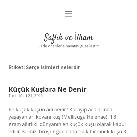
menüyü
Anasayfa
aç
Gizlilik Politikası
Saflık ve İlham
Yasal Uyarı
Sade önerilerle hayatını güzelleştir!
Hakkımızda
Etiket:
Serçe isimleri nelerdir
Küçük Kuşlara Ne Denir
Tarih: Mart 21, 2025
En küçük kuşun adı nedir? Karayip adalarında
yaşayan arı kovanı kuş (Mellisuga Helenae), 1.8
gram ağırlıklı dünyanın en küçük kuşu olarak kabul
edilir. Kırmızı broşür gibi daha tipik bir sinek kuşu 3