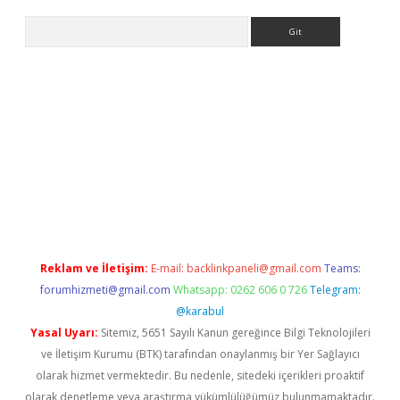
Arama
r
betexper.xyz
Reklam ve İletişim:
E-mail:
backlinkpaneli@gmail.com
Teams:
forumhizmeti@gmail.com
Whatsapp: 0262 606 0 726
Telegram:
@karabul
Yasal Uyarı:
Sitemiz, 5651 Sayılı Kanun gereğince Bilgi Teknolojileri
ve İletişim Kurumu (BTK) tarafından onaylanmış bir Yer Sağlayıcı
olarak hizmet vermektedir. Bu nedenle, sitedeki içerikleri proaktif
olarak denetleme veya araştırma yükümlülüğümüz bulunmamaktadır.