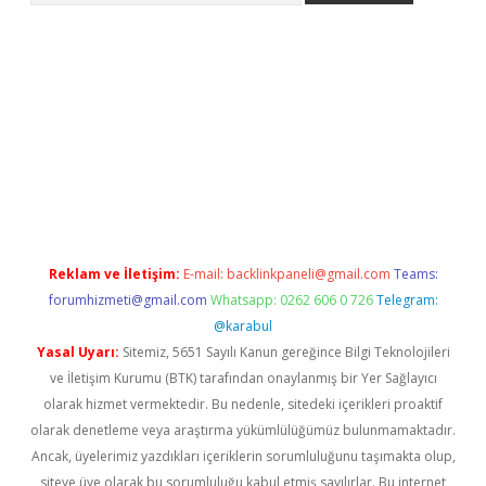
per
betexper.xyz
Reklam ve İletişim:
E-mail:
backlinkpaneli@gmail.com
Teams:
forumhizmeti@gmail.com
Whatsapp: 0262 606 0 726
Telegram:
@karabul
Yasal Uyarı:
Sitemiz, 5651 Sayılı Kanun gereğince Bilgi Teknolojileri
ve İletişim Kurumu (BTK) tarafından onaylanmış bir Yer Sağlayıcı
olarak hizmet vermektedir. Bu nedenle, sitedeki içerikleri proaktif
olarak denetleme veya araştırma yükümlülüğümüz bulunmamaktadır.
Ancak, üyelerimiz yazdıkları içeriklerin sorumluluğunu taşımakta olup,
siteye üye olarak bu sorumluluğu kabul etmiş sayılırlar. Bu internet