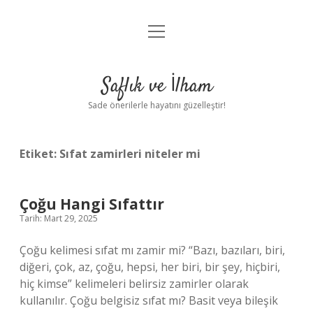
menüyü
Anasayfa
aç
Gizlilik Politikası
Saflık ve İlham
Yasal Uyarı
Sade önerilerle hayatını güzelleştir!
Hakkımızda
Etiket:
Sıfat zamirleri niteler mi
Çoğu Hangi Sıfattır
Tarih: Mart 29, 2025
Çoğu kelimesi sıfat mı zamir mi? “Bazı, bazıları, biri,
diğeri, çok, az, çoğu, hepsi, her biri, bir şey, hiçbiri,
hiç kimse” kelimeleri belirsiz zamirler olarak
kullanılır. Çoğu belgisiz sıfat mı? Basit veya bileşik