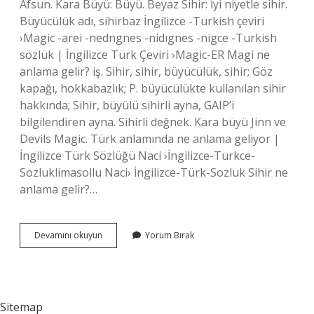
Afsun. Kara Büyü: Büyü. Beyaz Sihir: İyi niyetle sihir.
Büyücülük adı, sihirbaz İngilizce -Turkish çeviri
›Magic -arei -nedngnes -nidıgnes -nigce -Turkish
sözlük | İngilizce Türk Çeviri ›Magic-ER Magi ne
anlama gelir? iş. Sihir, sihir, büyücülük, sihir; Göz
kapağı, hokkabazlık; P. büyücülükte kullanılan sihir
hakkında; Sihir, büyülü sihirli ayna, GAIP’i
bilgilendiren ayna. Sihirli değnek. Kara büyü Jinn ve
Devils Magic. Türk anlamında ne anlama geliyor |
İngilizce Türk Sözlüğü Naci ›İngilizce-Turkce-
Sozluklimasollu Naci› İngilizce-Türk-Sozluk Sihir ne
anlama gelir?…
Magic
Devamını okuyun
Yorum Bırak
Ne
Anlama
Gelir
Sitemap