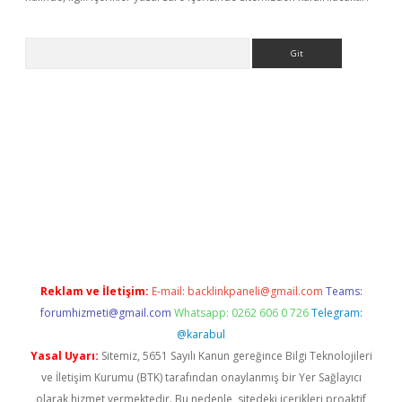
Arama
er
betexper.xyz
Reklam ve İletişim:
E-mail:
backlinkpaneli@gmail.com
Teams:
forumhizmeti@gmail.com
Whatsapp: 0262 606 0 726
Telegram:
@karabul
Yasal Uyarı:
Sitemiz, 5651 Sayılı Kanun gereğince Bilgi Teknolojileri
ve İletişim Kurumu (BTK) tarafından onaylanmış bir Yer Sağlayıcı
olarak hizmet vermektedir. Bu nedenle, sitedeki içerikleri proaktif