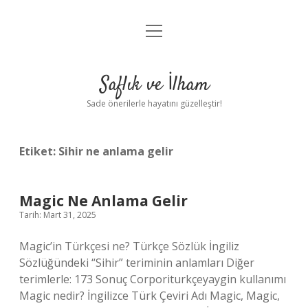
menüyü
Anasayfa
aç
Gizlilik Politikası
Saflık ve İlham
Yasal Uyarı
Sade önerilerle hayatını güzelleştir!
Hakkımızda
Etiket:
Sihir ne anlama gelir
Magic Ne Anlama Gelir
Tarih: Mart 31, 2025
Magic’in Türkçesi ne? Türkçe Sözlük İngiliz
Sözlüğündeki “Sihir” teriminin anlamları Diğer
terimlerle: 173 Sonuç Corporiturkçeyaygin kullanımı
Magic nedir? İngilizce Türk Çeviri Adı Magic, Magic,