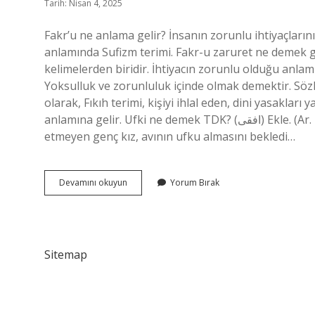
Tarih: Nisan 4, 2025
Fakr’u ne anlama gelir? İnsanın zorunlu ihtiyaçların
anlamında Sufizm terimi. Fakr-u zaruret ne demek ge
kelimelerden biridir. İhtiyacın zorunlu olduğu anlam
Yoksulluk ve zorunluluk içinde olmak demektir. Sözl
olarak, Fıkıh terimi, kişiyi ihlal eden, dini yasaklar
anlamına gelir. Ufki ne demek TDK? (ﺍﻓﻘﻰ) Ekle. (Ar. Ufḳ ve nispet -suffix -a ufukta), yatay: serinliği rahatsız
etmeyen genç kız, avının ufku almasını bekledi…
Fakr
Devamını okuyun
Yorum Bırak
U
Ne
Demek
Tdk
Sitemap