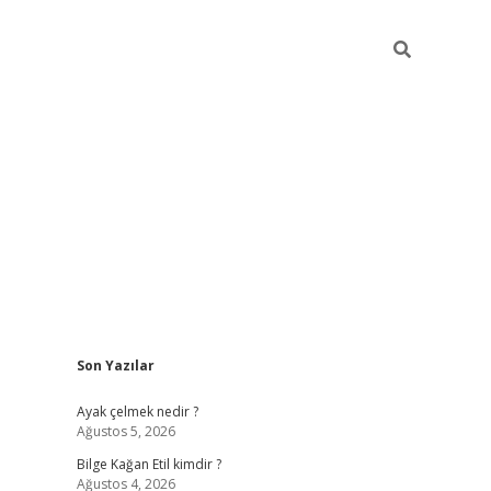
Sidebar
Son Yazılar
betexper
betexper
Ayak çelmek nedir ?
Ağustos 5, 2026
Bilge Kağan Etil kimdir ?
Ağustos 4, 2026