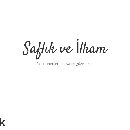
Saflık ve İlham
Sade önerilerle hayatını güzelleştir!
k