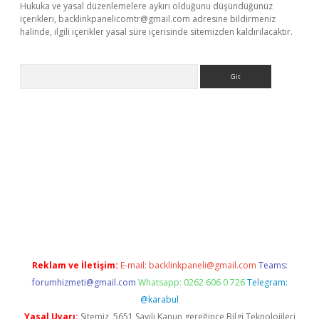
Hukuka ve yasal düzenlemelere aykırı olduğunu düşündüğünüz
içerikleri,
backlinkpanelicomtr@gmail.com
adresine bildirmeniz
halinde, ilgili içerikler yasal süre içerisinde sitemizden kaldırılacaktır.
Arama
r
betexper.xyz
Reklam ve İletişim:
E-mail:
backlinkpaneli@gmail.com
Teams:
forumhizmeti@gmail.com
Whatsapp: 0262 606 0 726
Telegram:
@karabul
Yasal Uyarı:
Sitemiz, 5651 Sayılı Kanun gereğince Bilgi Teknolojileri