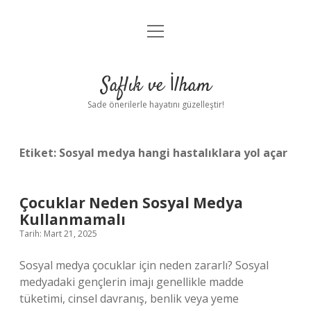
menüyü
Anasayfa
aç
Gizlilik Politikası
Saflık ve İlham
Yasal Uyarı
Sade önerilerle hayatını güzelleştir!
Hakkımızda
Etiket:
Sosyal medya hangi hastalıklara yol açar
Çocuklar Neden Sosyal Medya
Kullanmamalı
Tarih: Mart 21, 2025
Sosyal medya çocuklar için neden zararlı? Sosyal
medyadaki gençlerin imajı genellikle madde
tüketimi, cinsel davranış, benlik veya yeme