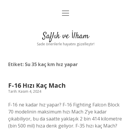
menüyü
Anasayfa
aç
Gizlilik Politikası
Saflık ve İlham
Yasal Uyarı
Sade önerilerle hayatını güzelleştir!
Hakkımızda
Etiket:
Su 35 kaç km hız yapar
F-16 Hızı Kaç Mach
Tarih: Kasım 4, 2024
F-16 ne kadar hız yapar? F-16 Fighting Falcon Block
70 modelinin maksimum hızı Mach 2’ye kadar
çıkabiliyor, bu da saatte yaklaşık 2 bin 414 kilometre
(bin 500 mil) hıza denk geliyor. F-35 hızı kaç Mach?