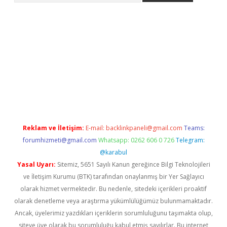
r
betexper.xyz
Reklam ve İletişim:
E-mail:
backlinkpaneli@gmail.com
Teams:
forumhizmeti@gmail.com
Whatsapp: 0262 606 0 726
Telegram:
@karabul
Yasal Uyarı:
Sitemiz, 5651 Sayılı Kanun gereğince Bilgi Teknolojileri
ve İletişim Kurumu (BTK) tarafından onaylanmış bir Yer Sağlayıcı
olarak hizmet vermektedir. Bu nedenle, sitedeki içerikleri proaktif
olarak denetleme veya araştırma yükümlülüğümüz bulunmamaktadır.
Ancak, üyelerimiz yazdıkları içeriklerin sorumluluğunu taşımakta olup,
siteye üye olarak bu sorumluluğu kabul etmiş sayılırlar. Bu internet