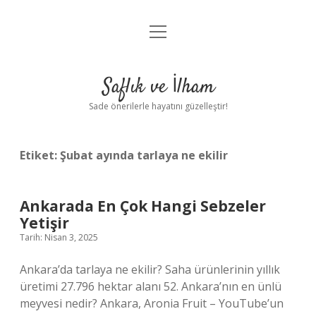
menüyü
Anasayfa
aç
Gizlilik Politikası
Saflık ve İlham
Yasal Uyarı
Sade önerilerle hayatını güzelleştir!
Hakkımızda
Etiket:
Şubat ayında tarlaya ne ekilir
Ankarada En Çok Hangi Sebzeler
Yetişir
Tarih: Nisan 3, 2025
Ankara’da tarlaya ne ekilir? Saha ürünlerinin yıllık
üretimi 27.796 hektar alanı 52. Ankara’nın en ünlü
meyvesi nedir? Ankara, Aronia Fruit – YouTube’un