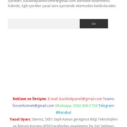
içerikleri,
backlinkpanelicomtr@gmail.com
adresine bildirmeniz
halinde, ilgili içerikler yasal süre içerisinde sitemizden kaldırılacaktır.
Arama
r
betexper.xyz
Reklam ve İletişim:
E-mail:
backlinkpaneli@gmail.com
Teams:
forumhizmeti@gmail.com
Whatsapp: 0262 606 0 726
Telegram:
@karabul
Yasal Uyarı:
Sitemiz, 5651 Sayılı Kanun gereğince Bilgi Teknolojileri
ve İletişim Kurumu (BTK) tarafından onaylanmış bir Yer Sağlayıcı