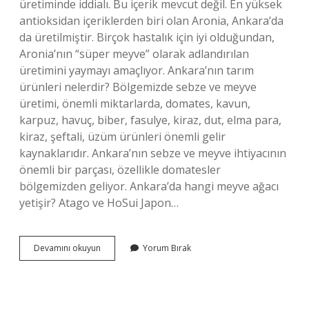
üretiminde iddialı. Bu içerik mevcut değil. En yüksek
antioksidan içeriklerden biri olan Aronia, Ankara’da
da üretilmiştir. Birçok hastalık için iyi olduğundan,
Aronia’nın “süper meyve” olarak adlandırılan
üretimini yaymayı amaçlıyor. Ankara’nın tarım
ürünleri nelerdir? Bölgemizde sebze ve meyve
üretimi, önemli miktarlarda, domates, kavun,
karpuz, havuç, biber, fasulye, kiraz, dut, elma para,
kiraz, şeftali, üzüm ürünleri önemli gelir
kaynaklarıdır. Ankara’nın sebze ve meyve ihtiyacının
önemli bir parçası, özellikle domatesler
bölgemizden geliyor. Ankara’da hangi meyve ağacı
yetişir? Atago ve HoSui Japon…
Ankarada
Devamını okuyun
Yorum Bırak
En
Çok
Hangi
Sebzeler