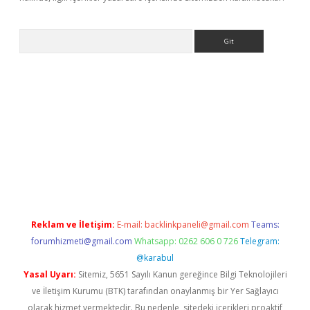
Arama
r
betexper.xyz
Reklam ve İletişim:
E-mail:
backlinkpaneli@gmail.com
Teams:
forumhizmeti@gmail.com
Whatsapp: 0262 606 0 726
Telegram:
@karabul
Yasal Uyarı:
Sitemiz, 5651 Sayılı Kanun gereğince Bilgi Teknolojileri
ve İletişim Kurumu (BTK) tarafından onaylanmış bir Yer Sağlayıcı
olarak hizmet vermektedir. Bu nedenle, sitedeki içerikleri proaktif