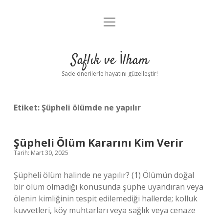
menüyü
Anasayfa
aç
Gizlilik Politikası
Saflık ve İlham
Yasal Uyarı
Sade önerilerle hayatını güzelleştir!
Hakkımızda
Etiket:
Şüpheli ölümde ne yapılır
Şüpheli Ölüm Kararını Kim Verir
Tarih: Mart 30, 2025
Şüpheli ölüm halinde ne yapılır? (1) Ölümün doğal
bir ölüm olmadığı konusunda şüphe uyandıran veya
ölenin kimliğinin tespit edilemediği hallerde; kolluk
kuvvetleri, köy muhtarları veya sağlık veya cenaze