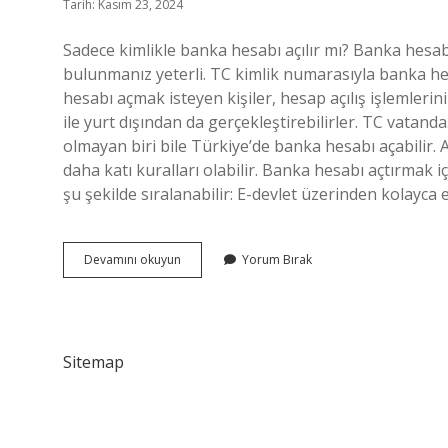
Tarih: Kasım 23, 2024
Sadece kimlikle banka hesabı açılır mı? Banka hesabı
bulunmanız yeterli. TC kimlik numarasıyla banka he
hesabı açmak isteyen kişiler, hesap açılış işlemleri
ile yurt dışından da gerçekleştirebilirler. TC vatan
olmayan biri bile Türkiye’de banka hesabı açabilir
daha katı kuralları olabilir. Banka hesabı açtırmak 
şu şekilde sıralanabilir: E-devlet üzerinden kolayca 
Sadece
Devamını okuyun
Yorum Bırak
Kimlik
Ile
Banka
Hesabı
Açılır
Sitemap
Mı