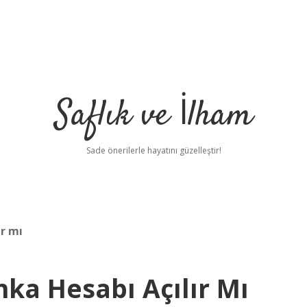
Saflık ve İlham
Sade önerilerle hayatını güzelleştir!
ır mı
nka Hesabı Açılır Mı