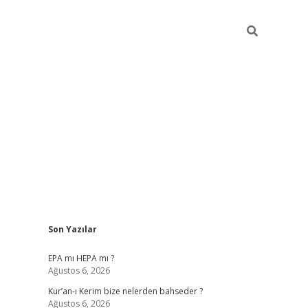
Sidebar
Son Yazılar
betexper
betexpe
EPA mı HEPA mı ?
Ağustos 6, 2026
Kur’an-ı Kerim bize nelerden bahseder ?
Ağustos 6, 2026