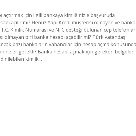
 açtırmak için ilgili bankaya kimliğinizle başvuruda
sabı açılır mı? Henüz Yapı Kredi müşterisi olmayan ve banka
ni T.C. Kimlik Numarası ve NFC desteği bulunan cep telefonlar
daşı olmayan biri banka hesabı açabilir mi? Türk vatandaşı
. Ancak bazı bankaların yabancılar için hesap açma konusund
için neler gerekli? Banka hesabı açmak için gereken belgeler
edinilebilen kimlik…