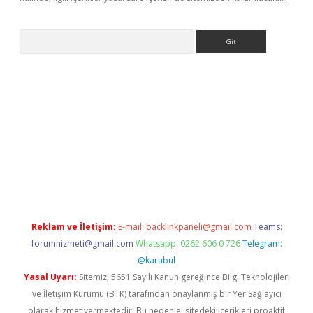
Arama
r
betexper.xyz
Reklam ve İletişim:
E-mail:
backlinkpaneli@gmail.com
Teams:
forumhizmeti@gmail.com
Whatsapp: 0262 606 0 726
Telegram:
@karabul
Yasal Uyarı:
Sitemiz, 5651 Sayılı Kanun gereğince Bilgi Teknolojileri
ve İletişim Kurumu (BTK) tarafından onaylanmış bir Yer Sağlayıcı
olarak hizmet vermektedir. Bu nedenle, sitedeki içerikleri proaktif