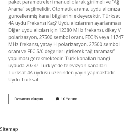
paket parametreleri manuel olarak girilmeli ve “Ağ
Arama” seçilmelidir. Otomatik arama, uydu alıcınıza
güncellenmiş kanal bilgilerini ekleyecektir. Türksat
4A uydu Frekansı Kaç? Uydu alıcılarının ayarlanması
Diğer uydu alıcıları için 12380 MHz frekansı, dikey V
polarizasyon, 27500 sembol oranı, FEC ¾ veya 11747
MHz frekansı, yatay H polarizasyon, 27500 sembol
oranı ve FEC 5/6 değerleri girilerek “ağ taraması”
yapılması gerekmektedir. Türk kanalları hangi
uyduda 2024? Türkiye’de televizyon kanalları
Türksat 4A uydusu üzerinden yayın yapmaktadır.
Uydu Türksat…
Uydu
Devamını okuyun
10 Yorum
Ayarı
Nasıl
Yapılır
2024
Sitemap