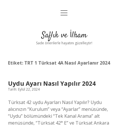
menüyü
Anasayfa
aç
Gizlilik Politikası
Saflık ve İlham
Yasal Uyarı
Sade önerilerle hayatını güzelleştir!
Hakkımızda
Etiket:
TRT 1 Türksat 4A Nasıl Ayarlanır 2024
Uydu Ayarı Nasıl Yapılır 2024
Tarih: Eylül 22, 2024
Türksat 42 uydu Ayarları Nasıl Yapılır? Uydu
alıcınızın “Kurulum” veya “Ayarlar” menüsünde,
“Uydu” bölümündeki “Tek Kanal Arama” alt
menüsünde, “Türksat 42° E” ve Türksat Ankara