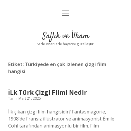
menüyü
Anasayfa
aç
Gizlilik Politikası
Saflık ve İlham
Yasal Uyarı
Sade önerilerle hayatını güzelleştir!
Hakkımızda
Etiket:
Türkiyede en çok izlenen çizgi film
hangisi
İLk Türk Çizgi Filmi Nedir
Tarih: Mart 21, 2025
İlk çıkan çizgi film hangisidir? Fantasmagorie,
1908’de Fransız illüstratör ve animasyonist Émile
Cohl tarafından animasyonlu bir film. Film