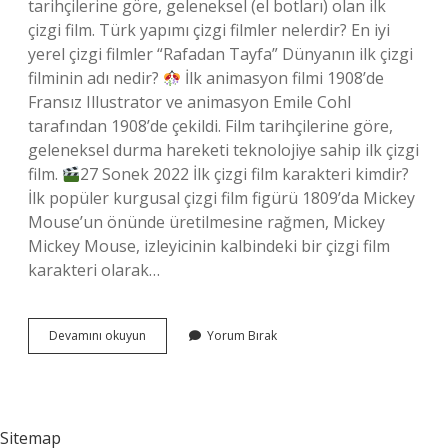
tarihçilerine göre, geleneksel (el botları) olan ilk
çizgi film. Türk yapımı çizgi filmler nelerdir? En iyi
yerel çizgi filmler “Rafadan Tayfa” Dünyanın ilk çizgi
filminin adı nedir?
İlk animasyon filmi 1908’de
Fransız Illustrator ve animasyon Emile Cohl
tarafından 1908’de çekildi. Film tarihçilerine göre,
geleneksel durma hareketi teknolojiye sahip ilk çizgi
film.
27 Sonek 2022 İlk çizgi film karakteri kimdir?
İlk popüler kurgusal çizgi film figürü 1809’da Mickey
Mouse’un önünde üretilmesine rağmen, Mickey
Mickey Mouse, izleyicinin kalbindeki bir çizgi film
karakteri olarak…
İLk
Devamını okuyun
Yorum Bırak
Türk
Çizgi
Filmi
Nedir
Sitemap