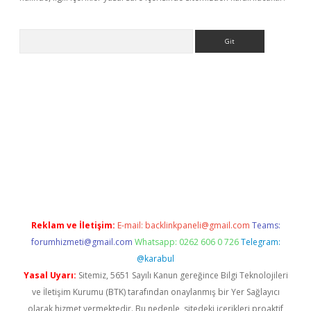
Arama
r
betexper.xyz
Reklam ve İletişim:
E-mail:
backlinkpaneli@gmail.com
Teams:
forumhizmeti@gmail.com
Whatsapp: 0262 606 0 726
Telegram:
@karabul
Yasal Uyarı:
Sitemiz, 5651 Sayılı Kanun gereğince Bilgi Teknolojileri
ve İletişim Kurumu (BTK) tarafından onaylanmış bir Yer Sağlayıcı
olarak hizmet vermektedir. Bu nedenle, sitedeki içerikleri proaktif