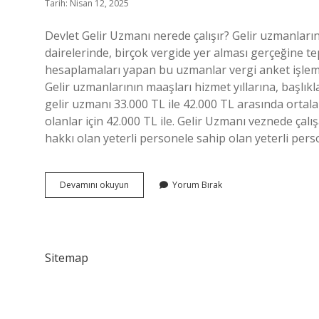
Tarih: Nisan 12, 2025
Devlet Gelir Uzmanı nerede çalışır? Gelir uzmanlarını
dairelerinde, birçok vergide yer alması gerçeğine te
hesaplamaları yapan bu uzmanlar vergi anket işlemle
Gelir uzmanlarının maaşları hizmet yıllarına, başlıkl
gelir uzmanı 33.000 TL ile 42.000 TL arasında ortalama
olanlar için 42.000 TL ile. Gelir Uzmanı veznede çalı
hakkı olan yeterli personele sahip olan yeterli per
Devlet
Devamını okuyun
Yorum Bırak
Gelir
Uzmanları
Nerede
Çalışır
Sitemap