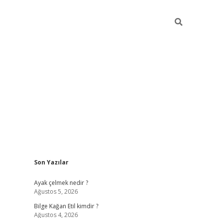
Sidebar
Son Yazılar
betexper
betexper
Ayak çelmek nedir ?
Ağustos 5, 2026
Bilge Kağan Etil kimdir ?
Ağustos 4, 2026