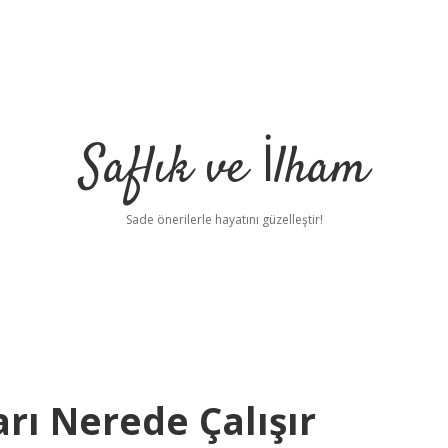
Saflık ve İlham
Sade önerilerle hayatını güzelleştir!
rı Nerede Çalışır