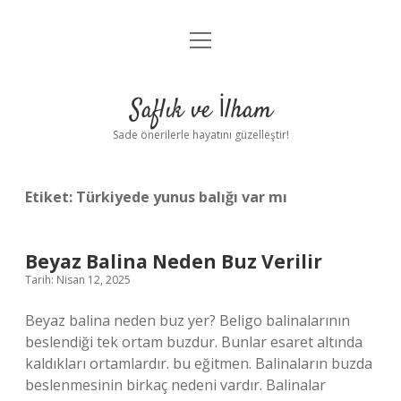
menüyü
Anasayfa
aç
Gizlilik Politikası
Saflık ve İlham
Yasal Uyarı
Sade önerilerle hayatını güzelleştir!
Hakkımızda
Etiket:
Türkiyede yunus balığı var mı
Beyaz Balina Neden Buz Verilir
Tarih: Nisan 12, 2025
Beyaz balina neden buz yer? Beligo balinalarının
beslendiği tek ortam buzdur. Bunlar esaret altında
kaldıkları ortamlardır. bu eğitmen. Balinaların buzda
beslenmesinin birkaç nedeni vardır. Balinalar