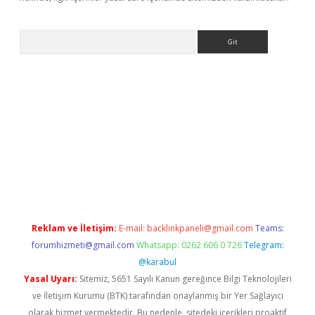
Arama
er
betexper.xyz
Reklam ve İletişim:
E-mail:
backlinkpaneli@gmail.com
Teams:
forumhizmeti@gmail.com
Whatsapp: 0262 606 0 726
Telegram:
@karabul
Yasal Uyarı:
Sitemiz, 5651 Sayılı Kanun gereğince Bilgi Teknolojileri
ve İletişim Kurumu (BTK) tarafından onaylanmış bir Yer Sağlayıcı
olarak hizmet vermektedir. Bu nedenle, sitedeki içerikleri proaktif