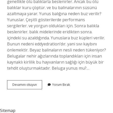
genellikle ölü balıklarla beslenirler. Ancak bu ölü
balıklar kuru çöptür. ve bu balinalarının süsünü
azaltmaya yarar. Yunus balığına neden buz verilir?
Yunuslar. Çeşitli gösterilerde performans
sergilerler. ve yorgun oldukları için. Sonra balıkla
beslenirler. balık midelerinde eridikten sonra.
içindeki su azaldığında. Yunuslara buz küpleri verilir.
Bunun nedeni eddyedration’dır. yani sıvı kaybını
önlemektir. Beyaz balinaların nesli neden tükeniyor?
Belugalar nehir ağızlarında toplandıkları için insan
kaynaklı kirlilik bu hayvanların sağlığı için büyük bir
tehdit oluşturmaktadır. Beluga yunus mu?…
Beyaz
Devamını okuyun
Yorum Bırak
Balina
Neden
Buz
Verilir
Sitemap