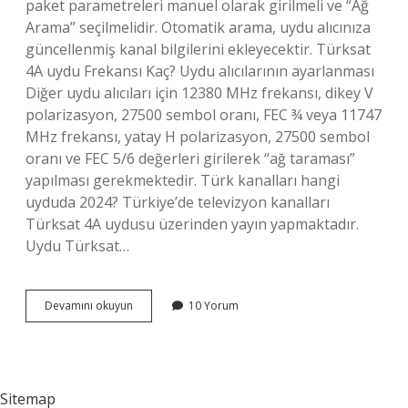
paket parametreleri manuel olarak girilmeli ve “Ağ
Arama” seçilmelidir. Otomatik arama, uydu alıcınıza
güncellenmiş kanal bilgilerini ekleyecektir. Türksat
4A uydu Frekansı Kaç? Uydu alıcılarının ayarlanması
Diğer uydu alıcıları için 12380 MHz frekansı, dikey V
polarizasyon, 27500 sembol oranı, FEC ¾ veya 11747
MHz frekansı, yatay H polarizasyon, 27500 sembol
oranı ve FEC 5/6 değerleri girilerek “ağ taraması”
yapılması gerekmektedir. Türk kanalları hangi
uyduda 2024? Türkiye’de televizyon kanalları
Türksat 4A uydusu üzerinden yayın yapmaktadır.
Uydu Türksat…
Uydu
Devamını okuyun
10 Yorum
Ayarı
Nasıl
Yapılır
2024
Sitemap