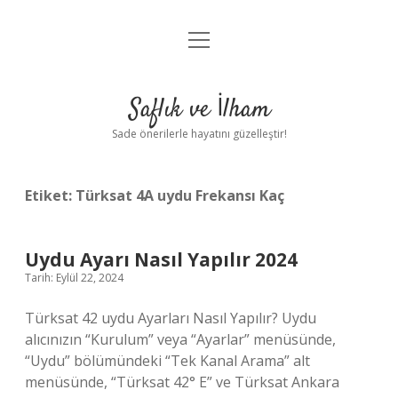
menüyü
Anasayfa
aç
Gizlilik Politikası
Saflık ve İlham
Yasal Uyarı
Sade önerilerle hayatını güzelleştir!
Hakkımızda
Etiket:
Türksat 4A uydu Frekansı Kaç
Uydu Ayarı Nasıl Yapılır 2024
Tarih: Eylül 22, 2024
Türksat 42 uydu Ayarları Nasıl Yapılır? Uydu
alıcınızın “Kurulum” veya “Ayarlar” menüsünde,
“Uydu” bölümündeki “Tek Kanal Arama” alt
menüsünde, “Türksat 42° E” ve Türksat Ankara