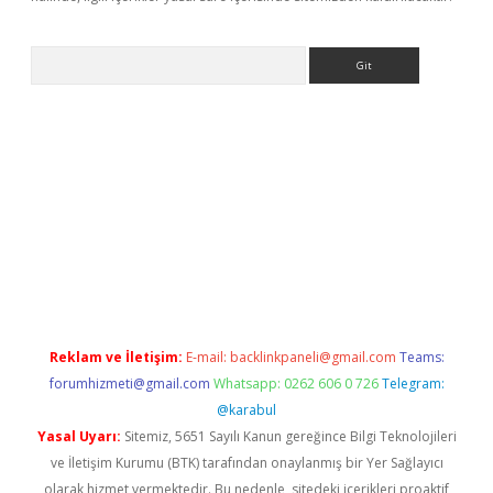
Arama
r
betexper.xyz
Reklam ve İletişim:
E-mail:
backlinkpaneli@gmail.com
Teams:
forumhizmeti@gmail.com
Whatsapp: 0262 606 0 726
Telegram:
@karabul
Yasal Uyarı:
Sitemiz, 5651 Sayılı Kanun gereğince Bilgi Teknolojileri
ve İletişim Kurumu (BTK) tarafından onaylanmış bir Yer Sağlayıcı
olarak hizmet vermektedir. Bu nedenle, sitedeki içerikleri proaktif