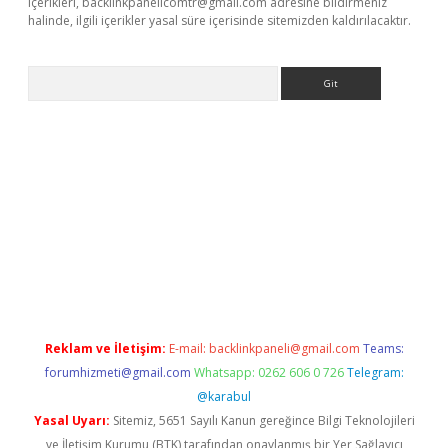
içerikleri,
backlinkpanelicomtr@gmail.com
adresine bildirmeniz
halinde, ilgili içerikler yasal süre içerisinde sitemizden kaldırılacaktır.
Arama
er
betexper.xyz
Reklam ve İletişim:
E-mail:
backlinkpaneli@gmail.com
Teams:
forumhizmeti@gmail.com
Whatsapp: 0262 606 0 726
Telegram:
@karabul
Yasal Uyarı:
Sitemiz, 5651 Sayılı Kanun gereğince Bilgi Teknolojileri
ve İletişim Kurumu (BTK) tarafından onaylanmış bir Yer Sağlayıcı