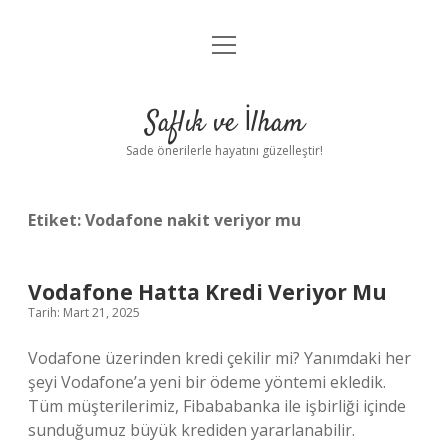
menüyü
Anasayfa
aç
Gizlilik Politikası
Saflık ve İlham
Yasal Uyarı
Sade önerilerle hayatını güzelleştir!
Hakkımızda
Etiket:
Vodafone nakit veriyor mu
Vodafone Hatta Kredi Veriyor Mu
Tarih: Mart 21, 2025
Vodafone üzerinden kredi çekilir mi? Yanımdaki her
şeyi Vodafone’a yeni bir ödeme yöntemi ekledik.
Tüm müşterilerimiz, Fibababanka ile işbirliği içinde
sunduğumuz büyük krediden yararlanabilir.