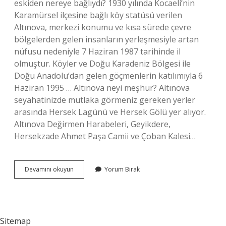
eskiden nereye bağlıydı? 1930 yılında Kocaeli’nin
Karamürsel ilçesine bağlı köy statüsü verilen
Altınova, merkezi konumu ve kısa sürede çevre
bölgelerden gelen insanların yerleşmesiyle artan
nüfusu nedeniyle 7 Haziran 1987 tarihinde il
olmuştur. Köyler ve Doğu Karadeniz Bölgesi ile
Doğu Anadolu’dan gelen göçmenlerin katılımıyla 6
Haziran 1995 … Altınova neyi meşhur? Altınova
seyahatinizde mutlaka görmeniz gereken yerler
arasında Hersek Lagünü ve Hersek Gölü yer alıyor.
Altınova Değirmen Harabeleri, Geyikdere,
Hersekzade Ahmet Paşa Camii ve Çoban Kalesi…
Altınova
Devamını okuyun
Yorum Bırak
Hangi
Ilimize
Aittir
Sitemap