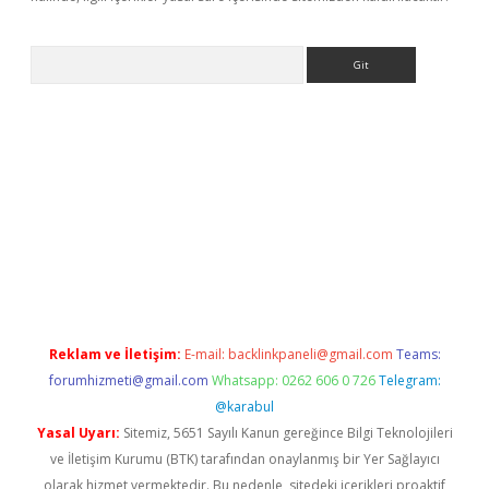
Arama
r
betexper.xyz
Reklam ve İletişim:
E-mail:
backlinkpaneli@gmail.com
Teams:
forumhizmeti@gmail.com
Whatsapp: 0262 606 0 726
Telegram:
@karabul
Yasal Uyarı:
Sitemiz, 5651 Sayılı Kanun gereğince Bilgi Teknolojileri
ve İletişim Kurumu (BTK) tarafından onaylanmış bir Yer Sağlayıcı
olarak hizmet vermektedir. Bu nedenle, sitedeki içerikleri proaktif