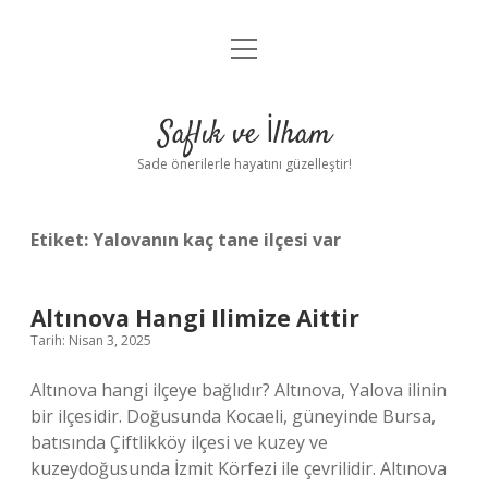
menüyü
Anasayfa
aç
Gizlilik Politikası
Saflık ve İlham
Yasal Uyarı
Sade önerilerle hayatını güzelleştir!
Hakkımızda
Etiket:
Yalovanın kaç tane ilçesi var
Altınova Hangi Ilimize Aittir
Tarih: Nisan 3, 2025
Altınova hangi ilçeye bağlıdır? Altınova, Yalova ilinin
bir ilçesidir. Doğusunda Kocaeli, güneyinde Bursa,
batısında Çiftlikköy ilçesi ve kuzey ve
kuzeydoğusunda İzmit Körfezi ile çevrilidir. Altınova