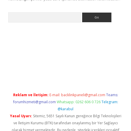
Arama
er
betexper.xyz
Reklam ve İletişim:
E-mail:
backlinkpaneli@gmail.com
Teams:
forumhizmeti@gmail.com
Whatsapp: 0262 606 0 726
Telegram:
@karabul
Yasal Uyarı:
Sitemiz, 5651 Sayılı Kanun gereğince Bilgi Teknolojileri
ve İletişim Kurumu (BTK) tarafından onaylanmış bir Yer Sağlayıcı
olarak hizmet vermektedir. Bu nedenle, sitedeki içerikleri proaktif