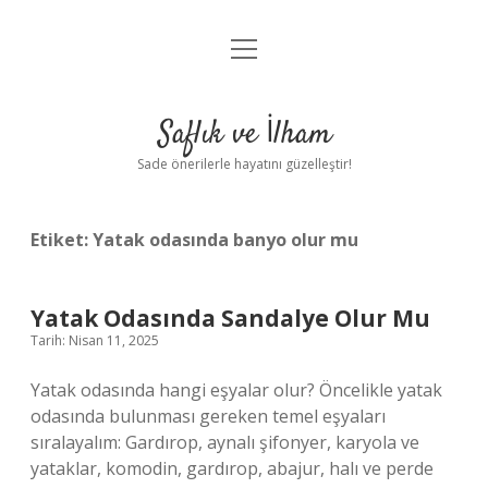
menüyü
Anasayfa
aç
Gizlilik Politikası
Saflık ve İlham
Yasal Uyarı
Sade önerilerle hayatını güzelleştir!
Hakkımızda
Etiket:
Yatak odasında banyo olur mu
Yatak Odasında Sandalye Olur Mu
Tarih: Nisan 11, 2025
Yatak odasında hangi eşyalar olur? Öncelikle yatak
odasında bulunması gereken temel eşyaları
sıralayalım: Gardırop, aynalı şifonyer, karyola ve
yataklar, komodin, gardırop, abajur, halı ve perde