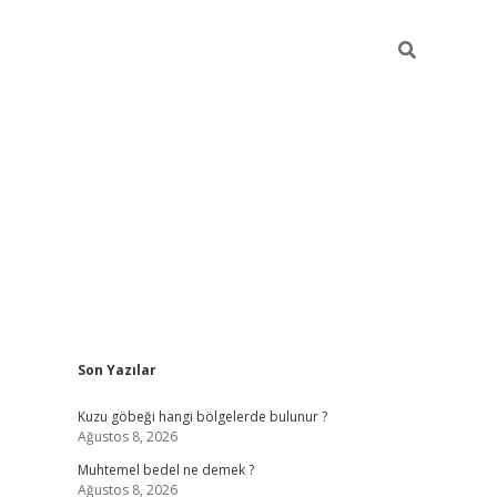
Sidebar
Son Yazılar
betexper
betexpe
Kuzu göbeği hangi bölgelerde bulunur ?
Ağustos 8, 2026
Muhtemel bedel ne demek ?
Ağustos 8, 2026