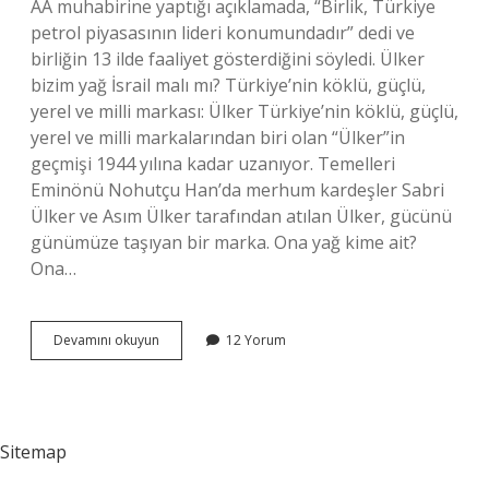
AA muhabirine yaptığı açıklamada, “Birlik, Türkiye
petrol piyasasının lideri konumundadır” dedi ve
birliğin 13 ilde faaliyet gösterdiğini söyledi. Ülker
bizim yağ İsrail malı mı? Türkiye’nin köklü, güçlü,
yerel ve milli markası: Ülker Türkiye’nin köklü, güçlü,
yerel ve milli markalarından biri olan “Ülker”in
geçmişi 1944 yılına kadar uzanıyor. Temelleri
Eminönü Nohutçu Han’da merhum kardeşler Sabri
Ülker ve Asım Ülker tarafından atılan Ülker, gücünü
günümüze taşıyan bir marka. Ona yağ kime ait?
Ona…
Bir
Devamını okuyun
12 Yorum
Yağ
Sahibi
Kimdir
Sitemap