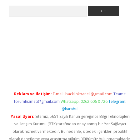
Arama
r
betexper.xyz
Reklam ve İletişim:
E-mail:
backlinkpaneli@gmail.com
Teams:
forumhizmeti@gmail.com
Whatsapp: 0262 606 0 726
Telegram:
@karabul
Yasal Uyarı:
Sitemiz, 5651 Sayılı Kanun gereğince Bilgi Teknolojileri
ve İletişim Kurumu (BTK) tarafından onaylanmış bir Yer Sağlayıcı
olarak hizmet vermektedir. Bu nedenle, sitedeki içerikleri proaktif
olarak denetleme veya araştırma yükümlülüğümüz bulunmamaktadır.