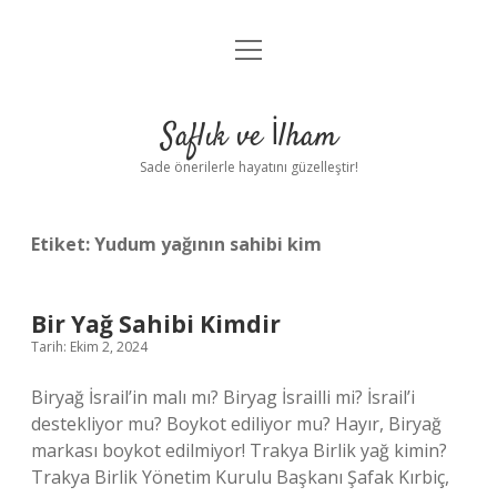
menüyü
Anasayfa
aç
Gizlilik Politikası
Saflık ve İlham
Yasal Uyarı
Sade önerilerle hayatını güzelleştir!
Hakkımızda
Etiket:
Yudum yağının sahibi kim
Bir Yağ Sahibi Kimdir
Tarih: Ekim 2, 2024
Biryağ İsrail’in malı mı? Biryag İsrailli mi? İsrail’i
destekliyor mu? Boykot ediliyor mu? Hayır, Biryağ
markası boykot edilmiyor! Trakya Birlik yağ kimin?
Trakya Birlik Yönetim Kurulu Başkanı Şafak Kırbiç,