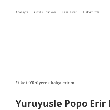
Anasayfa
Gizlilik Politikası
Yasal Uyarı
Hakkımızda
Etiket:
Yürüyerek kalça erir mi
Yuruyusle Popo Erir