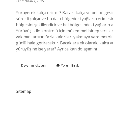
Tarih: Nisan 7, 2025
Yürüyerek kalça erir mi? Bacak, kalça ve bel bölgesi
sürekli çalışır ve bu da o bölgedeki yağların erimes
bölgesini şekillendirir ve bel bölgesindeki yağların 
Yürüyüş, kilo kontrolü için mükemmel bir egzersiz b
yakımını artırır; fazla kalorileri yakmaya yardımcı o
güçlü hale getirecektir. Bacaklara ek olarak, kalça 
yürüyüş ne işe yarar? Ayrıca kan dolaşımını…
Yuruyusle
Devamını okuyun
Yorum Bırak
Popo
Erir
Mi
Sitemap