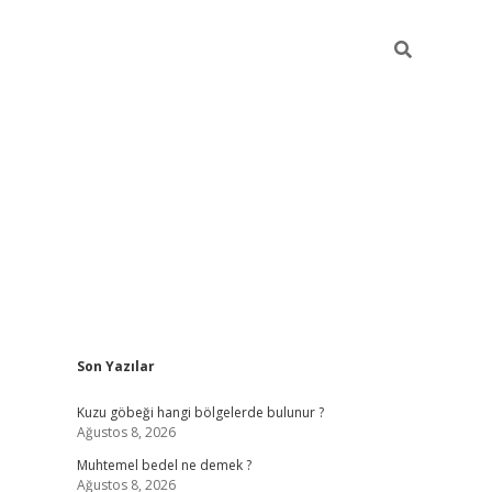
Sidebar
Son Yazılar
betexper
betexper
Kuzu göbeği hangi bölgelerde bulunur ?
Ağustos 8, 2026
Muhtemel bedel ne demek ?
Ağustos 8, 2026