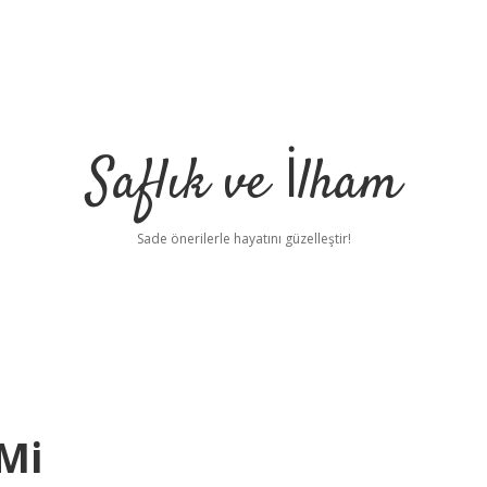
Saflık ve İlham
Sade önerilerle hayatını güzelleştir!
 Mi