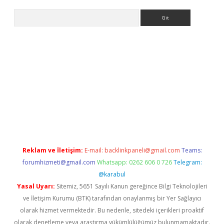
Arama
er
betexper.xyz
Reklam ve İletişim:
E-mail:
backlinkpaneli@gmail.com
Teams:
forumhizmeti@gmail.com
Whatsapp: 0262 606 0 726
Telegram:
@karabul
Yasal Uyarı:
Sitemiz, 5651 Sayılı Kanun gereğince Bilgi Teknolojileri
ve İletişim Kurumu (BTK) tarafından onaylanmış bir Yer Sağlayıcı
olarak hizmet vermektedir. Bu nedenle, sitedeki içerikleri proaktif
olarak denetleme veya araştırma yükümlülüğümüz bulunmamaktadır.