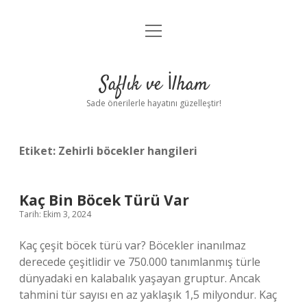
menüyü
Anasayfa
aç
Gizlilik Politikası
Saflık ve İlham
Yasal Uyarı
Sade önerilerle hayatını güzelleştir!
Hakkımızda
Etiket:
Zehirli böcekler hangileri
Kaç Bin Böcek Türü Var
Tarih: Ekim 3, 2024
Kaç çeşit böcek türü var? Böcekler inanılmaz
derecede çeşitlidir ve 750.000 tanımlanmış türle
dünyadaki en kalabalık yaşayan gruptur. Ancak
tahmini tür sayısı en az yaklaşık 1,5 milyondur. Kaç