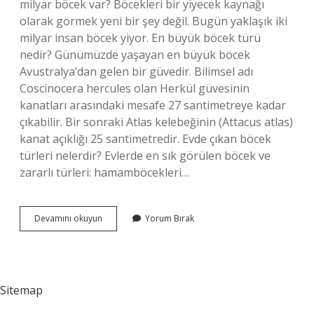
milyar böcek var? Böcekleri bir yiyecek kaynağı
olarak görmek yeni bir şey değil. Bugün yaklaşık iki
milyar insan böcek yiyor. En büyük böcek türü
nedir? Günümüzde yaşayan en büyük böcek
Avustralya’dan gelen bir güvedir. Bilimsel adı
Coscinocera hercules olan Herkül güvesinin
kanatları arasındaki mesafe 27 santimetreye kadar
çıkabilir. Bir sonraki Atlas kelebeğinin (Attacus atlas)
kanat açıklığı 25 santimetredir. Evde çıkan böcek
türleri nelerdir? Evlerde en sık görülen böcek ve
zararlı türleri: hamamböcekleri…
Kaç
Devamını okuyun
Yorum Bırak
Bin
Böcek
Türü
Var
Sitemap