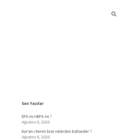
Sidebar
Son Yazılar
betexper
betexp
EPA mı HEPA mı ?
Ağustos 6, 2026
Kur’an-ı Kerim bize nelerden bahseder ?
Ağustos 6, 2026