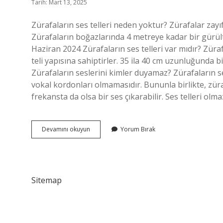
Tarih: Mart 13, 2025
Zürafaların ses telleri neden yoktur? Zürafalar zayı
Zürafaların boğazlarında 4 metreye kadar bir gürü
Haziran 2024 Zürafaların ses telleri var mıdır? Züra
teli yapısına sahiptirler. 35 ila 40 cm uzunluğunda bi
Zürafaların seslerini kimler duyamaz? Zürafaların s
vokal kordonları olmamasıdır. Bununla birlikte, zür
frekansta da olsa bir ses çıkarabilir. Ses telleri ol
Çizim
Devamını okuyun
Yorum Bırak
Yapmak
Yetenek
Mi
Sitemap