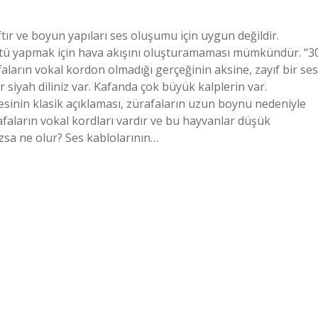
ftır ve boyun yapıları ses oluşumu için uygun değildir.
ltü yapmak için hava akışını oluşturamaması mümkündür. “3
faların vokal kordon olmadığı gerçeğinin aksine, zayıf bir ses
r siyah diliniz var. Kafanda çok büyük kalplerin var.
esinin klasik açıklaması, zürafaların uzun boynu nedeniyle
afaların vokal kordları vardır ve bu hayvanlar düşük
mazsa ne olur? Ses kablolarının…